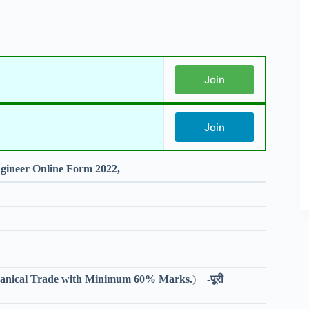
Join
Join
ineer Online Form 2022,
/ Mechanical Trade with Minimum 60% Marks.
)
-पूरी