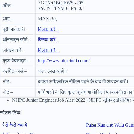
>GEN/OBC/EWS -295,
फीस –
>SC/ST/ESM-0, Ph- 0,
आयू –
MAX-30,
पूरी जानकारी –
क्लिक करें –
ऑनलाइन फॉर्म –
क्लिक करें,
लॉगइन करें –
क्लिक करें,
मुख्य वेबसाइट –
http://www.nhpcindia.com/
एडमिट कार्ड –
जल्द उपलब्ध होगा
नोट-
कृपया अधिकारिक नोटिस पढ़ने के बाद ही आवेदन करें l
नोट –
फॉर्म भरने के लिए गूगल क्रोम या मोज़िला फायरफॉक्स का 
NHPC Junior Engineer Job Alert 2022 | NHPC जूनियर इंजिनियर ज
स्पेशल लिंक
पैसे कैसे कमायें
Paisa Kamane Wala Ga