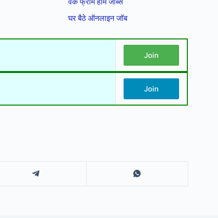
वर्क फ्रॉम होम जॉब्स
घर बैठे ऑनलाइन जॉब
Join
Join