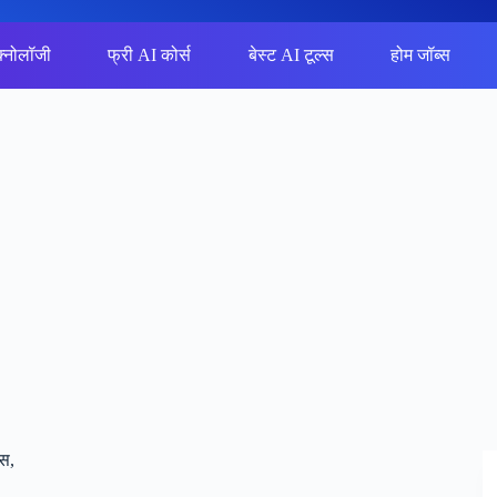
क्नोलॉजी
फ्री AI कोर्स
बेस्ट AI टूल्स
होम जॉब्स
स,