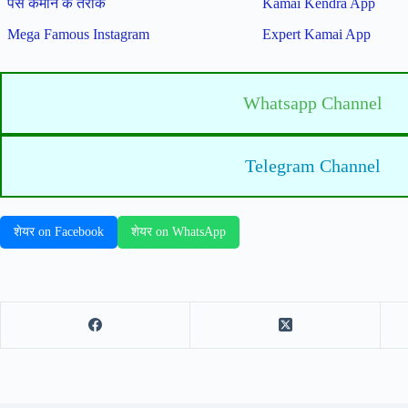
पैसे कमाने के तरीके
Kamai Kendra App
Mega Famous Instagram
Expert Kamai App
Whatsapp Channel
Telegram Channel
शेयर on Facebook
शेयर on WhatsApp