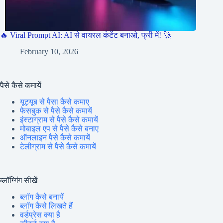
🔥 Viral Prompt AI: AI से वायरल कंटेंट बनाओ, फ्री में! 🚀
February 10, 2026
पैसे कैसे कमायें
यूट्यूब से पैसा कैसे कमाए
फेसबुक से पैसे कैसे कमायें
इंस्टाग्राम से पैसे कैसे कमायें
मोबाइल एप से पैसे कैसे बनाए
ऑनलाइन पैसे कैसे कमायें
टेलीग्राम से पैसे कैसे कमायें
ब्लॉग्गिंग सीखें
ब्लॉग कैसे बनायें
ब्लॉग कैसे लिखते हैं
वर्डप्रेस क्या है