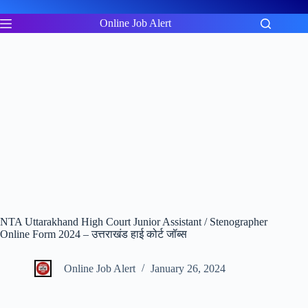
Skip
to
Online Job Alert
content
NTA Uttarakhand High Court Junior Assistant / Stenographer
Online Form 2024 – उत्तराखंड हाई कोर्ट जॉब्स
Online Job Alert
January 26, 2024