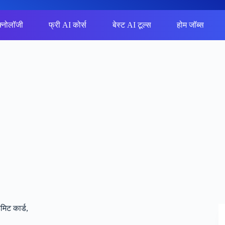
क्नोलॉजी
फ्री AI कोर्स
बेस्ट AI टूल्स
होम जॉब्स
िट कार्ड,