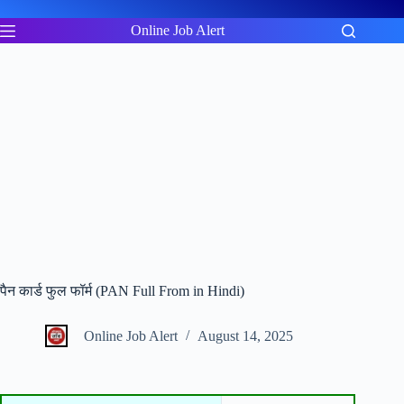
Skip
to
Online Job Alert
content
पैन कार्ड फुल फॉर्म (PAN Full From in Hindi)
Online Job Alert
August 14, 2025