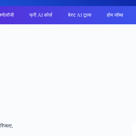
क्नोलॉजी
फ्री AI कोर्स
बेस्ट AI टूल्स
होम जॉब्स
रिजल्ट,