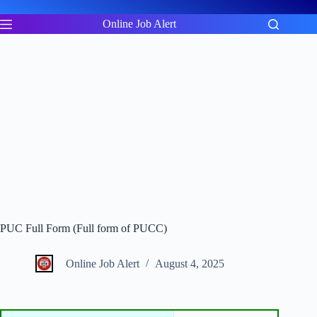
Skip
to
Online Job Alert
content
PUC Full Form (Full form of PUCC)
Online Job Alert
August 4, 2025