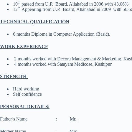
th
10
passed from U.P. Board, Allahabad in 2006 with 43.06%.
th
12
Appearing from U.P. Board, Allahabad in 2009 with 56.6
TECHNICAL QUALIFICATION
6 months Diploma in Computer Application (Basic).
WORK EXPERIENCE
2 months worked with Decora Management & Marketing, Kash
4 months worked with Satayam Medicose, Kashipur.
STRENGTH
Hard working
Self confidence
PERSONAL DETAILS:
Father’s Name : Mr. .
Mother Name : Mrs.