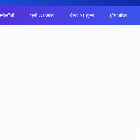
क्नोलॉजी
फ्री AI कोर्स
बेस्ट AI टूल्स
होम जॉब्स