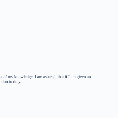
est of my knowledge. I am assured, that if I am given an
otion to duty.
====================