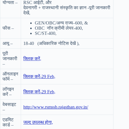
योग्यता –
RSC आईटी, और
देवनागरी + राजस्थानी संस्कृति का ज्ञान -पूरी जानकारी
देखें,
GEN/OBC/अन्य राज्य–600, &
फीस –
OBC नॉन क्रीमी लेयर-400,
SC/ST-400,
आयू –
18-40 (अधिकारिक नोटिस देखें ),
पूरी
जानकारी
क्लिक
करें,
–
ऑनलाइन
क्लिक करें-29 Feb,
फॉर्म –
लॉगइन
क्लिक करें-29 Feb,
करें –
वेबसाइट
http://www.rsmssb.rajasthan.gov.in/
–
एडमिट
जल्द उपलब्ध होगा,
कार्ड –