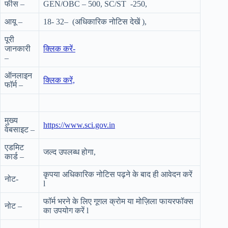
फीस –
GEN/OBC – 500, SC/ST -250,
आयू –
18- 32– (अधिकारिक नोटिस देखें ),
पूरी
जानकारी
क्लिक करें-
–
ऑनलाइन
क्लिक करें,
फॉर्म –
मुख्य
https://www.sci.gov.in
वेबसाइट –
एडमिट
जल्द उपलब्ध होगा,
कार्ड –
कृपया अधिकारिक नोटिस पढ़ने के बाद ही आवेदन करें
नोट-
l
फॉर्म भरने के लिए गूगल क्रोम या मोज़िला फायरफॉक्स
नोट –
का उपयोग करें l