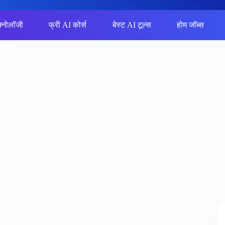
क्नोलॉजी
फ्री AI कोर्स
बेस्ट AI टूल्स
होम जॉब्स