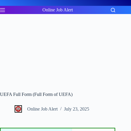
Skip
to
Online Job Alert
content
UEFA Full Form (Full Form of UEFA)
Online Job Alert
July 23, 2025