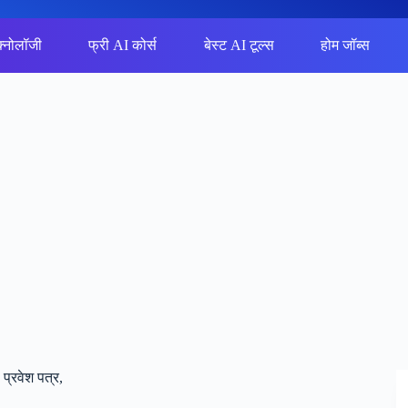
क्नोलॉजी
फ्री AI कोर्स
बेस्ट AI टूल्स
होम जॉब्स
्रवेश पत्र,