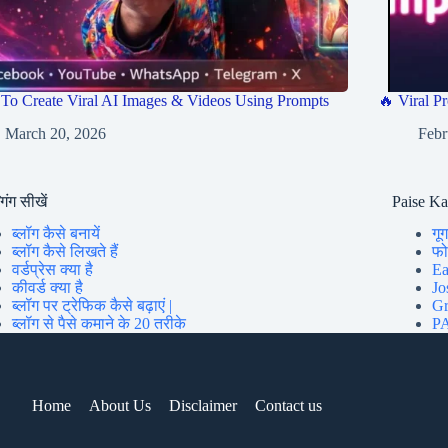
To Create Viral AI Images & Videos Using Prompts
🔥 Viral Pr
March 20, 2026
Febr
गिंग सीखें
Paise K
ब्लॉग कैसे बनायें
गूग
ब्लॉग कैसे लिखते हैं
फोन
वर्डप्रेस क्या है
Ea
कीवर्ड क्या है
Jo
ब्लॉग पर ट्रेफिक कैसे बढ़ाएं |
Gr
ब्लॉग से पैसे कमाने के 20 तरीके
PA
Home
About Us
Disclaimer
Contact us