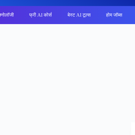
क्नोलॉजी
फ्री AI कोर्स
बेस्ट AI टूल्स
होम जॉब्स