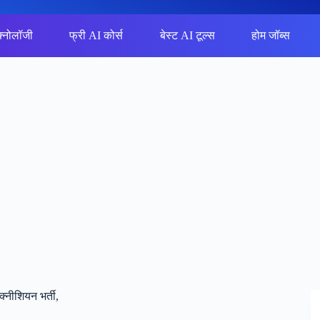
क्नोलॉजी
फ्री AI कोर्स
बेस्ट AI टूल्स
होम जॉब्स
्नीशियन भर्ती,