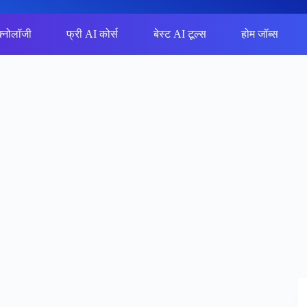
क्नोलॉजी
फ्री AI कोर्स
बेस्ट AI टूल्स
होम जॉब्स