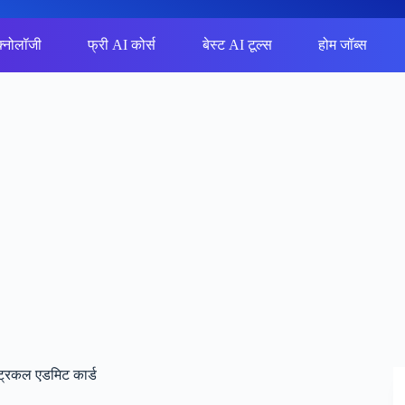
क्नोलॉजी
फ्री AI कोर्स
बेस्ट AI टूल्स
होम जॉब्स
्रिकल एडमिट कार्ड