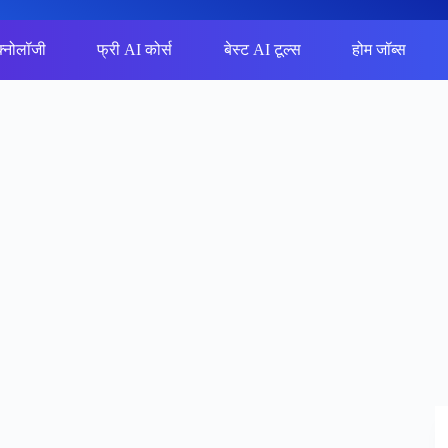
क्नोलॉजी
फ्री AI कोर्स
बेस्ट AI टूल्स
होम जॉब्स