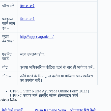
फीस भरें
क्लिक करें,
–
फाइनल
क्लिक करें,
फॉर्म लॉग
इन –
मुख्य
http://uppsc.up.nic.in/
वेबसाइट
–
एडमिट
जल्द उपलब्ध होगा,
कार्ड –
नोट-
कृपया अधिकारिक नोटिस पढ़ने के बाद ही आवेदन करें l
नोट –
फॉर्म भरने के लिए गूगल क्रोम या मोज़िला फायरफॉक्स
का उपयोग करें l
UPPSC Staff Nurse Ayurveda Online Form 2023 |
UPPSC स्टाफ नर्स आयुर्वेद जॉब्स ऑनलाइन फॉर्म
स्पेशल लिंक
पैसे कैसे कमायें
Paisa Kamane Wala
ऑनलाइन पैसे कैसे