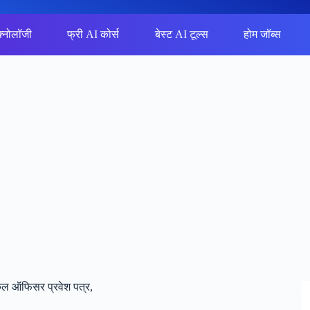
क्नोलॉजी
फ्री AI कोर्स
बेस्ट AI टूल्स
होम जॉब्स
ल ऑफिसर प्रवेश पत्र,