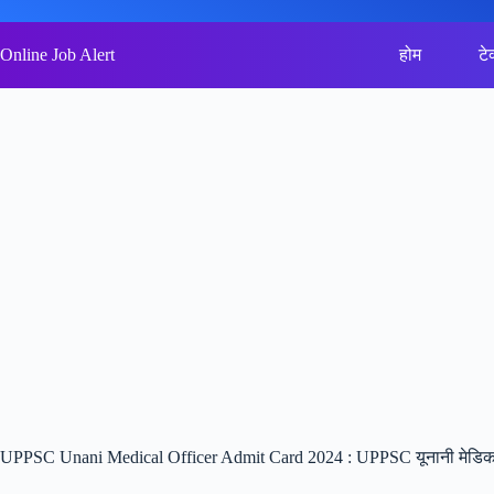
Skip
to
content
Online Job Alert
होम
टे
UPPSC Unani Medical Officer Admit Card 2024 : UPPSC यूनानी मेडिक