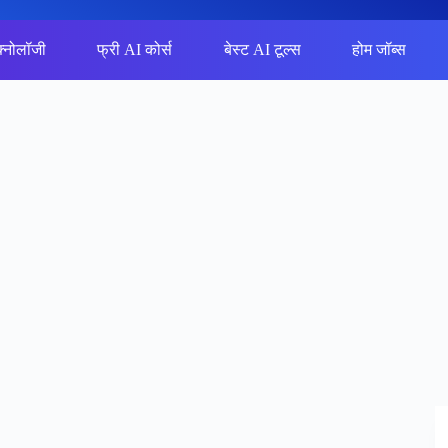
क्नोलॉजी
फ्री AI कोर्स
बेस्ट AI टूल्स
होम जॉब्स