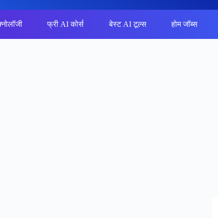
क्नोलॉजी
फ्री AI कोर्स
बेस्ट AI टूल्स
होम जॉब्स