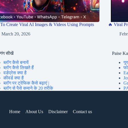
To Create Viral AI Images & Videos Using Prompts
🔥 Viral Pr
March 20, 2026
Febr
गिंग सीखें
Paise K
ब्लॉग कैसे बनायें
गूग
ब्लॉग कैसे लिखते हैं
फोन
वर्डप्रेस क्या है
Ea
कीवर्ड क्या है
Jo
ब्लॉग पर ट्रेफिक कैसे बढ़ाएं |
Gr
ब्लॉग से पैसे कमाने के 20 तरीके
PA
Home
About Us
Disclaimer
Contact us