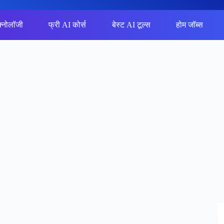
क्नोलॉजी
फ्री AI कोर्स
बेस्ट AI टूल्स
होम जॉब्स