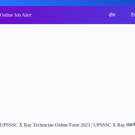
Skip
to
content
Online Job Alert
होम
टे
UPSSSC X Ray Technician Online Form 2023 | UPSSSC X Ray तकनी