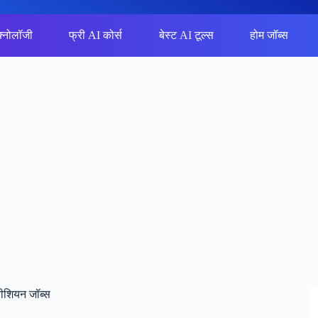
क्नोलॉजी
फ्री AI कोर्स
बेस्ट AI टूल्स
होम जॉब्स
शियन जॉब्स