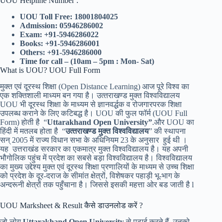
UOU Helpline Number :
UOU Toll Free: 18001804025
Admission: 05946286002
Exam: +91-5946286022
Books: +91-5946286001
Others: +91-5946286000
Time for call – (10am – 5pm : Mon- Sat)
What is UOU? UOU Full Form
मुक्‍त एवं दूरस्‍थ शिक्षा (Open Distance Learning) आज पूरे विश्‍व का
एक शक्तिशाली माध्यम बन गया है। उत्‍तराखण्‍ड मुक्‍त विश्‍वविद्यालय
UOU भी दूरस्‍थ शिक्षा के माध्‍यम से ज्ञानवर्द्धक व रोजगारपरक शिक्षा
उपलब्‍ध कराने के लिए कटिबद्ध है। UOU की फुल फॉर्म (UOU Full
Form) होती है “
Uttarakhand Open University”
.और UOU का
हिंदी में मतलब होता है “
उत्‍तराखण्‍ड मुक्‍त विश्‍वविद्यालय
” की स्‍थापना
सन् 2005 में राज्‍य विधान सभा के अधिनियम 23 के अनुसार हुई थी ।
यह उत्तराखंड सरकार का एकमात्र मुक्‍त विश्‍वविद्यालय है। यह अपनी
भौगोलिक पहुंच में प्रदेश का सबसे बड़ा विश्वविद्यालय है। विश्‍वविद्यालय
का मुख्‍य उद्देश्‍य मुक्‍त एवं दूरस्‍थ शिक्षा प्रणालियों के माध्‍यम से उच्‍च शिक्षा
को प्रदेश के दूर-दराज के सीमांत क्षेत्रों, विशेषकर पहाड़ी भू-भाग के
अन्‍दरूनी क्षेत्रों तक पहुँचाना है। जिससे इसकी महत्ता ओर बड जाती है l
UOU Marksheet & Result कैसे डाउनलोड करें ?
जो लोग
Uttarakhand Open University
से पढ़ाई करते हैं, उनको