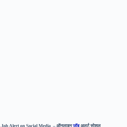
.
Job Alert on Social Media – ऑनलाइन
जॉब
अलर्ट सोशल