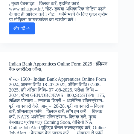
, मुख्य वेबसाइट – क्लिक करें, एडमिट कार्ड –
www.mha.gov.in/, नोट- कृपया अधिकारिक नोटिस पढ़ने
के बाद ही आवेदन करें l नोट – फॉर्म भरने के लिए गूगल क्रोम
या मोज़िला फायरफॉक्स का उपयोग करें l
और पढ़ें
Intelligence
Bureau
IB
ACIO
Jobs
2025
Indian Bank Apprentices Online Form 2025 : इंडियन
:
बैंक अपरेंटिस जॉब्स,
इंटेलिजेंस
ब्यूरो
पोस्ट- 1500– Indian Bank Apprentices Online Form
ACIO
2024, आरम्भ तिथि 18 -07-2025, अंतिम तिथि 07-08-
जॉब
2025, फ़ी अंतिम तिथि- 07 -08-2025, परीक्षा तिथि –
अलर्ट,
2024, फीस GEN/OBC/EWS –800,SC/ST/Ph -175,
शैक्षिक योग्यता – स्नातक डिग्री + अपरेंटिस रजिस्ट्रेशन-
पूरी जानकारी देखें, आयु – 20-28, पूरी जानकारी – क्लिक
करें, ऑनलाइन फॉर्म – क्लिक करें, लॉग इन करें – क्लिक
करें, NATS अपरेंटिस रजिस्ट्रेशन- क्लिक करें, मुख्य
वेबसाइट प्रवेश पत्र Coming Soon, वीडियो NA,
Online Job Alert यूटियूब चैनल सब्सक्राइब करें, Online
Job Alert : फेसबुक पेज लाइक करें, मोबाइल से फॉर्म