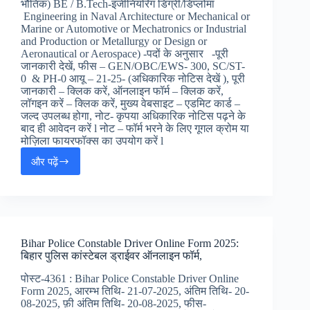
ऑफ़
भौतिक) BE / B.Tech-इंजीनियरिंग डिग्री/डिप्लोमा
बड़ोदा
Engineering in Naval Architecture or Mechanical or
LBO
Marine or Automotive or Mechatronics or Industrial
जॉब्स
and Production or Metallurgy or Design or
Aeronautical or Aerospace) -पदों के अनुसार -पूरी
जानकारी देखें, फीस – GEN/OBC/EWS- 300, SC/ST-
0 & PH-0 आयू – 21-25- (अधिकारिक नोटिस देखें ), पूरी
जानकारी – क्लिक करें, ऑनलाइन फॉर्म – क्लिक करें,
लॉगइन करें – क्लिक करें, मुख्य वेबसाइट – एडमिट कार्ड –
जल्द उपलब्ध होगा, नोट- कृपया अधिकारिक नोटिस पढ़ने के
बाद ही आवेदन करें l नोट – फॉर्म भरने के लिए गूगल क्रोम या
मोज़िला फायरफॉक्स का उपयोग करें l
और पढ़ें
Coast
Guard
Assistant
Commandant
Online
Form
Bihar Police Constable Driver Online Form 2025:
2025
बिहार पुलिस कांस्टेबल ड्राईवर ऑनलाइन फॉर्म,
:
कोस्ट
पोस्ट-4361 : Bihar Police Constable Driver Online
गार्ड
Form 2025, आरम्भ तिथि- 21-07-2025, अंतिम तिथि- 20-
असिस्टेंट
08-2025, फ़ी अंतिम तिथि- 20-08-2025, फीस-