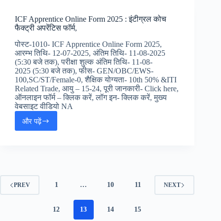
Form
2025:
ICF Apprentice Online Form 2025 : इंटीग्रल कोच
रेलवे
फैक्ट्री अपरेंटिस फॉर्म,
SWR
अपरेंटिस
पोस्ट-1010- ICF Apprentice Online Form 2025,
जॉब
आरम्भ तिथि- 12-07-2025, अंतिम तिथि- 11-08-2025
अलर्ट
(5:30 बजे तक), परीक्षा शुल्क अंतिम तिथि- 11-08-
2025 (5:30 बजे तक), फीस- GEN/OBC/EWS-
100,SC/ST/Female-0, शैक्षिक योग्यता- 10th 50% &ITI
Related Trade, आयु – 15-24, पूरी जानकारी- Click here,
ऑनलाइन फॉर्म – क्लिक करें, लॉग इन- क्लिक करें, मुख्य
वेबसाइट वीडियो NA
और पढ़ें
ICF
Apprentice
Online
Form
2025
:
इंटीग्रल
1
…
10
11
PREV
NEXT
कोच
फैक्ट्री
अपरेंटिस
12
13
14
15
फॉर्म,