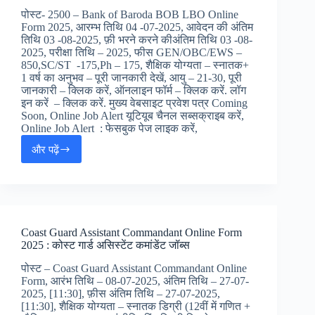
:
पोस्ट- 2500 – Bank of Baroda BOB LBO Online
IBPS
Form 2025, आरम्भ तिथि 04 -07-2025, आवेदन की अंतिम
प्रोबेशनरी
तिथि 03 -08-2025, फ़ी भरने करने कीअंतिम तिथि 03 -08-
ऑफिसर
2025, परीक्षा तिथि – 2025, फीस GEN/OBC/EWS –
बम्बर
850,SC/ST -175,Ph – 175, शैक्षिक योग्यता – स्नातक+
जॉब्स
1 वर्ष का अनुभव – पूरी जानकारी देखें, आयु – 21-30, पूरी
जानकारी – क्लिक करें, ऑनलाइन फॉर्म – क्लिक करें. लॉग
इन करें – क्लिक करें. मुख्य वेबसाइट प्रवेश पत्र Coming
Soon, Online Job Alert यूटियूब चैनल सब्सक्राइब करें,
Online Job Alert : फेसबुक पेज लाइक करें,
और पढ़ें
Bank
of
Baroda
BOB
LBO
Online
Coast Guard Assistant Commandant Online Form
Form
2025 : कोस्ट गार्ड असिस्टेंट कमांडेंट जॉब्स
2025
[तिथि
पोस्ट – Coast Guard Assistant Commandant Online
बड़ी]
Form, आरंभ तिथि – 08-07-2025, अंतिम तिथि – 27-07-
:
2025, [11:30], फ़ीस अंतिम तिथि – 27-07-2025,
बैंक
[11:30], शैक्षिक योग्यता – स्नातक डिग्री (12वीं में गणित +