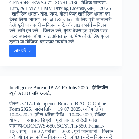
कमांडेंट
GEN/OBC/EWS-675, SC/ST -180, शैक्षिक योग्यता-
जॉब्स
12th, & LMV / HMV Driving License, आयु – 20-25
, शारीरिक क्षमता- दौड़, जम्प, गोला फेक शारीरिक क्षमता का
टेस्ट लिया जायगा- Height & Chest के लिए पूरी जानकारी
देखें, पूरी जानकारी – क्लिक करें, ऑनलाइन फॉर्म – क्लिक
करें, लॉग इन करें – क्लिक करें, मुख्य वेबसाइट प्रवेश पत्र
जल्द उपलब्ध होगा, नोट ऑनलाइन फॉर्म भरने के लिए गूगल
क्रोम या मोज़िला ब्राउज़र उपयोग करें
और पढ़ें
Bihar
Police
Constable
Driver
Online
Form
Intelligence Bureau IB ACIO Jobs 2025 : इंटेलिजेंस
2025:
ब्यूरो ACIO जॉब अलर्ट,
बिहार
पुलिस
पोस्ट -3717- Intelligence Bureau IB ACIO Online
कांस्टेबल
Form 2025, आरंभ तिथि – 19-07-2025, अंतिम तिथि –
ड्राईवर
10-08-2025, फ़ीस अंतिम तिथि – 10-08-2025, शैक्षिक
ऑनलाइन
योग्यता – स्नातक डिग्री – पूरी जानकारी देखें, फीस –
फॉर्म,
सामान्य/OBC/EWS-650, SC/ST/Ph-550, Female-
100, आयू – 18-27, परीक्षा – 2025, पूरी जानकारी – क्लिक
करें, ऑनलाइन फॉर्म – क्लिक करें , लॉगइन करें – क्लिक करें