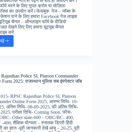
अधिकारिक नोटिस पढ़ने के बाद ही आवेदन करें l
फॉर्म भरने के लिए गूगल क्रोम या मोज़िला
क्स का उपयोग करें l फेसबुक पेज – जॉब्स के
केशन पाने के लिए हमारा Facebook पेज लाइक
 यूटियूब चैनल – ऑनलाइन फॉर्म के वीडियो
रिअल देखने लिए लिए हमारा यूट्यूब चैनल
राइब करें
ढ़ें
Central
Railway
Apprentices
Online
Form
2025
Rajasthan Police SI, Platoon Commander
:
 Form 2025: राजस्थान पुलिस सब इंस्पेक्टर जॉब
सेंट्रल
रेलवे
में
-1015- RPSC Rajasthan Police SI, Platoon
निकली
nder Online Form 2025, आरम्भ तिथि- 10-
10वीं
5, अंतिम तिथि- 08-09-2025, फ़ी अंतिम तिथि-
पास
-2025, परीक्षा तिथि- Coming Soon, फीस-
के
BC- Other state-600 – OBC/BC- 400,
लिए
-400, शैक्षिक योग्यता – स्नातक डिग्री हिंदी
भर्ती
ी का ज्ञान -पूरी जानकारी देखें आयु – 20-25, पूरी