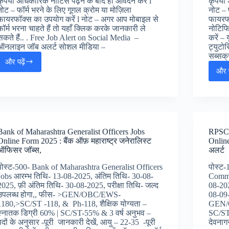
कृपया अधिकारिक नोटिस पढ़ने के बाद ही आवेदन करें l
कृपया 
नोट – फॉर्म भरने के लिए गूगल क्रोम या मोज़िला
नोट – 
फायरफॉक्स का उपयोग करें l नोट – अगर आप मोबाइल से
फायरफॉ
फॉर्म भरना चाहते हैं तो यहाँ क्लिक करके जानकारी ले
नोटिफि
सकते हैं.. . Free Job Alert on Social Media –
करें –
ऑनलाइन जॉब अलर्ट सोशल मीडिया –
ट्युटो
सब्सक्
और पढ़ें
Bihar
और प
SHSB
ANM
Online
Form
2025
:
Bank of Maharashtra Generalist Officers Jobs
RPSC 
बिहार
Online Form 2025 : बैंक ऑफ़ महाराष्ट्र जनेरालिस्ट
Online
स्वाथ्य
ऑफिसर जॉब्स,
अलर्ट
विभाग
में
पोस्ट-500- Bank of Maharashtra Generalist Officers
पोस्ट
ANM
Jobs आरम्भ तिथि- 13-08-2025, अंतिम तिथि- 30-08-
Comma
भर्ती,
2025, फ़ी अंतिम तिथि- 30-08-2025, परीक्षा तिथि- जल्द
08-202
उपलब्ध होगा,, फीस- >GEN/OBC/EWS-
08-09
1180,>SC/ST -118, & Ph-118, शैक्षिक योग्यता –
GEN/O
स्नातक डिग्री 60% | SC/ST-55% & 3 वर्ष अनुभव –
SC/ST 
पदों के अनुसार -पूरी जानकारी देखें, आयु – 22-35 -पूरी
देवनागर