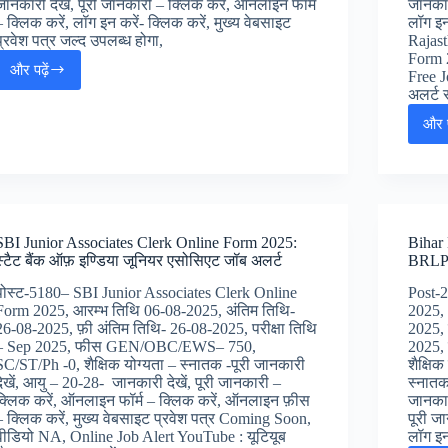
जानकारी देखें, पूरी जानकारी – क्लिक करें, ऑनलाइन फॉर्म
जानकार
– क्लिक करें, लॉग इन करें- क्लिक करें, मुख्य वेबसाइट
लॉग इन
प्रवेश पत्र जल्द उपलब्ध होगा,
Rajas
Form 2
और पढ़ें
Free 
Bank
अलर्ट
of
Maharashtra
और प
Generalist
Officers
Jobs
Online
Form
2025
SBI Junior Associates Clerk Online Form 2025:
Bihar
:
स्टैट बैंक ऑफ़ इण्डिया जूनियर एसोसिएट जॉब अलर्ट
BRLPS
बैंक
ऑफ़
पोस्ट-5180– SBI Junior Associates Clerk Online
Post-
महाराष्ट्र
Form 2025, आरम्भ तिथि 06-08-2025, अंतिम तिथि-
2025, 
जनेरालिस्ट
26-08-2025, फ़ी अंतिम तिथि- 26-08-2025, परीक्षा तिथि
2025, 
ऑफिसर
– Sep 2025, फीस GEN/OBC/EWS– 750,
2025
जॉब्स,
SC/ST/Ph -0, शैक्षिक योग्यता – स्नातक -पूरी जानकारी
शैक्षिक
देखें, आयु – 20-28- जानकारी देखें, पूरी जानकारी –
स्ना
क्लिक करें, ऑनलाइन फॉर्म – क्लिक करें, ऑनलाइन फ़ीस
जानकार
– क्लिक करें, मुख्य वेबसाइट प्रवेश पत्र Coming Soon,
पूरी ज
वीडियो NA, Online Job Alert YouTube : यूटियूब
लॉग इन