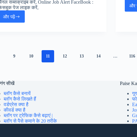
चैनल सब्सक्राइब करें, Online Job Alert FaceBook :
और प
फेसबुक पेज लाइक करें,
और पढ़ें
SBI
Junior
Associates
Clerk
Online
Form
2025:
9
10
11
12
13
14
…
116
स्टैट
बैंक
ऑफ़
इण्डिया
जूनियर
गिंग सीखें
Paise K
एसोसिएट
ब्लॉग कैसे बनायें
गूग
जॉब
ब्लॉग कैसे लिखते हैं
फोन
अलर्ट
वर्डप्रेस क्या है
Ea
कीवर्ड क्या है
Jo
ब्लॉग पर ट्रेफिक कैसे बढ़ाएं |
Gr
ब्लॉग से पैसे कमाने के 20 तरीके
PA