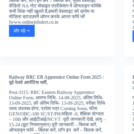
क्लिक करें, लॉग इन करें – क्लिक करें, मुख्य वेबसाइट
वीडियो NA नोट मोबाइल एप्लीकेशन में ऑनलाइन फॉर्मके
सभी लिंक नहीं खुलते हैं,हमारी वेबसाइट को क्रोम या
मोज़िला ब्राउज़रमें ओपन करके अपना फॉर्म भरें
Iwww.onlinejobalert.co.in
और पढ़ें
MPESB
Various
Paramedical
Post
Online
Form
2025
[तिथि
Railway RRC ER Apprentice Online Form 2025 :
बड़ी]
पूर्व रेलवे अपरेंटिस भर्ती,
:
मध्य
Post-3115- RRC Eastern Railway Apprentice
प्रदेश
Online Form, आरम्भ तिथि- 14-08-2025, अंतिम तिथि-
पैरामेडिकल
13-09-2025, फ़ी अंतिम तिथि- 13-09-2025, परीक्षा तिथि
जॉब्स
जल्द उपलब्ध होगा, प्रवेश पत्र Coming Soon, फीस
ऑनलाइन
GEN/OBC-100 SC/ST/PH/महिला -0, शैक्षिक योग्यता
फॉर्म,
– 10th और आईटीआई/NCVT -पूरी जानकारी देखें, आयु –
15-24 (छूट नियमानुसार) पूरी जानकारी – क्लिक करें,
ऑनलाइन फॉर्म – क्लिक करें, लॉग इन करें – क्लिक करें,