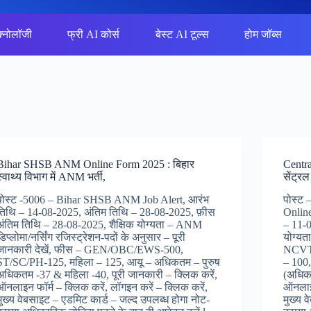
क्नोलॉजी
फ्री AI कोर्स
बेस्ट AI टूल्स
होम जॉब्स
Bihar SHSB ANM Online Form 2025 : बिहार
Centr
स्वाथ्य विभाग में ANM भर्ती,
सेंट्रल
पोस्ट -5006 – Bihar SHSB ANM Job Alert, आरंभ
पोस्ट
तिथि – 14-08-2025, अंतिम तिथि – 28-08-2025, फ़ीस
Onlin
अंतिम तिथि – 28-08-2025, शैक्षिक योग्यता – ANM
– 11-0
डिप्लोमा/नर्सिंग रजिस्ट्रेशन-पदों के अनुसार – पूरी
योग्यत
जानकारी देखें, फीस – GEN/OBC/EWS-500,
NCVT 
ST/SC/PH-125, महिला – 125, आयू – अधिकतम – पुरुष
– 100
अधिकतम -37 & महिला -40, पूरी जानकारी – क्लिक करें,
(अधिका
ऑनलाइन फॉर्म – क्लिक करें, लॉगइन करें – क्लिक करें,
ऑनलाइन
मुख्य वेबसाइट – एडमिट कार्ड – जल्द उपलब्ध होगा नोट-
मुख्य 