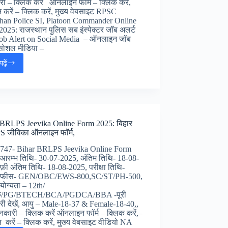
ी – क्लिक करें ऑनलाइन फॉर्म – क्लिक करें,
 करें – क्लिक करें, मुख्य वेबसाइट RPSC
than Police SI, Platoon Commander Online
025: राजस्थान पुलिस सब इंस्पेक्टर जॉब अलर्ट
Job Alert on Social Media – ऑनलाइन जॉब
 सोशल मीडिया –
ढ़ें
RPSC
Rajasthan
Police
SI,
Platoon
Commander
 BRLPS Jeevika Online Form 2025: बिहार
Online
 जीविका ऑनलाइन फॉर्म,
Form
2025:
2747- Bihar BRLPS Jeevika Online Form
राजस्थान
आरम्भ तिथि- 30-07-2025, अंतिम तिथि- 18-08-
पुलिस
फ़ी अंतिम तिथि- 18-08-2025, परीक्षा तिथि-
सब
, फीस- GEN/OBC/EWS-800,SC/ST/PH-500,
इंस्पेक्टर
 योग्यता – 12th/
जॉब
तक/PG/BTECH/BCA/PGDCA/BBA -पूरी
अलर्ट
ी देखें, आयु – Male-18-37 & Female-18-40,,
ानकारी – क्लिक करें ऑनलाइन फॉर्म – क्लिक करें,–
 करें – क्लिक करें, मुख्य वेबसाइट वीडियो NA