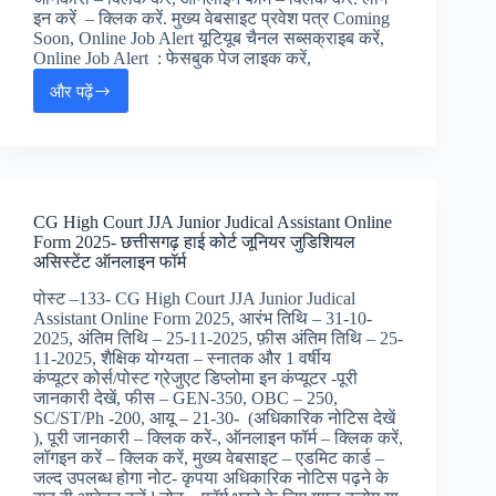
प्रोसेसिंग
इन करें – क्लिक करें. मुख्य वेबसाइट प्रवेश पत्र Coming
ऑनलाइन
Soon, Online Job Alert यूटियूब चैनल सब्सक्राइब करें,
फॉर्म,
Online Job Alert : फेसबुक पेज लाइक करें,
और पढ़ें
PNB
LBO
Local
Bank
Officer
Online
CG High Court JJA Junior Judical Assistant Online
Form
Form 2025- छत्तीसगढ़ हाई कोर्ट जूनियर जुडिशियल
2025
असिस्टेंट ऑनलाइन फॉर्म
[तिथि
बड़ी]
पोस्ट –133- CG High Court JJA Junior Judical
:
Assistant Online Form 2025, आरंभ तिथि – 31-10-
पंजाब
2025, अंतिम तिथि – 25-11-2025, फ़ीस अंतिम तिथि – 25-
नेशनल
11-2025, शैक्षिक योग्यता – स्नातक और 1 वर्षीय
बैंक
कंप्यूटर कोर्स/पोस्ट ग्रेजुएट डिप्लोमा इन कंप्यूटर -पूरी
LBO
जानकारी देखें, फीस – GEN-350, OBC – 250,
जॉब्स,
SC/ST/Ph -200, आयू – 21-30- (अधिकारिक नोटिस देखें
), पूरी जानकारी – क्लिक करें-, ऑनलाइन फॉर्म – क्लिक करें,
लॉगइन करें – क्लिक करें, मुख्य वेबसाइट – एडमिट कार्ड –
जल्द उपलब्ध होगा नोट- कृपया अधिकारिक नोटिस पढ़ने के