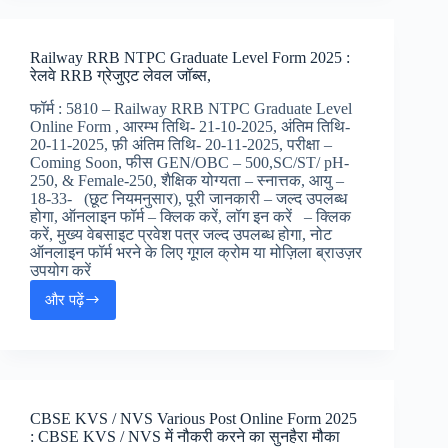
Bharti
2025
[अपडेट]
Railway RRB NTPC Graduate Level Form 2025 :
:
रेलवे RRB ग्रेजुएट लेवल जॉब्स,
UP
आंगनवाड़ी
फॉर्म : 5810 – Railway RRB NTPC Graduate Level
भर्ती,
Online Form , आरम्भ तिथि- 21-10-2025, अंतिम तिथि-
20-11-2025, फ़ी अंतिम तिथि- 20-11-2025, परीक्षा –
Coming Soon, फीस GEN/OBC – 500,SC/ST/ pH-
250, & Female-250, शैक्षिक योग्यता – स्नात्तक, आयु –
18-33- (छूट नियमनुसार), पूरी जानकारी – जल्द उपलब्ध
होगा, ऑनलाइन फॉर्म – क्लिक करें, लॉग इन करें – क्लिक
करें, मुख्य वेबसाइट प्रवेश पत्र जल्द उपलब्ध होगा, नोट
ऑनलाइन फॉर्म भरने के लिए गूगल क्रोम या मोज़िला ब्राउज़र
उपयोग करें
और पढ़ें
Railway
RRB
NTPC
Graduate
Level
Form
CBSE KVS / NVS Various Post Online Form 2025
2025
: CBSE KVS / NVS में नौकरी करने का सुनहैरा मौका
: