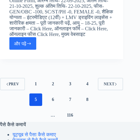
Online Form, आरम्भ तिथि- 22-09-2025, अंतिम तिथि-
ACIO
21-10-2025, शुल्क अंतिम तिथि- 22-10-2025, फीस-
जॉब
GEN/OBC -100, SC/ST/PH -0, FEMALE -0, शैक्षिक
अलर्ट,
योग्यता – इंटरमीडिएट (12वीं) + LMV ड्राइविंग लाइसेंस +
शारीरिक क्षमता – पूरी जानकारी पढ़ें, आयु – 18-25, पूरी
जानकारी – Click Here, ऑनलाइन फॉर्म – Click Here,
ऑनलाइन फीस Click Here, मुख्य वेबसाइट
और पढ़ें
SSC
Delhi
Police
Constable
Online
Form
2025
1
2
3
4
PREV
NEXT
:
दिल्ली
पुलिस
5
6
7
8
कांस्टेबल
जॉब
…
116
अलर्ट,
पैसे कैसे कमायें
यूट्यूब से पैसा कैसे कमाए