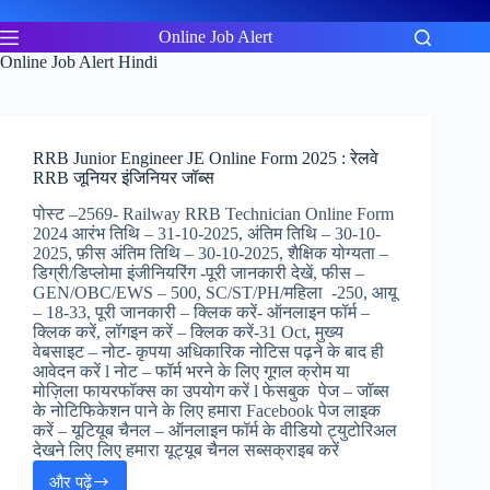
Skip
to
Online Job Alert
content
Online Job Alert Hindi
RRB Junior Engineer JE Online Form 2025 : रेलवे
RRB जूनियर इंजिनियर जॉब्स
पोस्ट –2569- Railway RRB Technician Online Form
2024 आरंभ तिथि – 31-10-2025, अंतिम तिथि – 30-10-
2025, फ़ीस अंतिम तिथि – 30-10-2025, शैक्षिक योग्यता –
डिग्री/डिप्लोमा इंजीनियरिंग -पूरी जानकारी देखें, फीस –
GEN/OBC/EWS – 500, SC/ST/PH/महिला -250, आयू
– 18-33, पूरी जानकारी – क्लिक करें- ऑनलाइन फॉर्म –
क्लिक करें, लॉगइन करें – क्लिक करें-31 Oct, मुख्य
वेबसाइट – नोट- कृपया अधिकारिक नोटिस पढ़ने के बाद ही
आवेदन करें l नोट – फॉर्म भरने के लिए गूगल क्रोम या
मोज़िला फायरफॉक्स का उपयोग करें l फेसबुक पेज – जॉब्स
के नोटिफिकेशन पाने के लिए हमारा Facebook पेज लाइक
करें – यूटियूब चैनल – ऑनलाइन फॉर्म के वीडियो ट्युटोरिअल
देखने लिए लिए हमारा यूट्यूब चैनल सब्सक्राइब करें
और पढ़ें