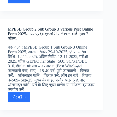
RRB
Junior
Engineer
JE
Online
Form
MPESB Group 2 Sub Group 3 Various Post Online
2025
Form 2025- मध्य प्रदेश एम्प्लोयी सलेक्शन बोर्ड ग्रुप 2
:
जॉब्स,
रेलवे
RRB
पद- 454 : MPESB Group 1 Sub Group 3 Online
जूनियर
Form 2025, आरम्भ तिथि- 29-10-2025, फ़ीस अंतिम
इंजिनियर
तिथि- 12-11-2025, अंतिम तिथि- 12-11-2025, परीक्षा –
जॉब्स
2025, फीस GEN/Other State –560, SC/ST/OBC-
310, शैक्षिक योग्यता – >स्नातक (Post Wise) -पूरी
जानकारी देखें, आयु – 18-40 वर्ष, पूरी जानकारी – क्लिक
करें, ऑनलाइन फॉर्म – क्लिक करे, लॉग इन करें – क्लिक
करे-09- Sep-25, मुख्य वेबसाइट प्रवेश पत्र NA नोट
ऑनलाइन फॉर्म भरने के लिए गूगल क्रोम या मोज़िला ब्राउज़र
उपयोग करें
और पढ़ें
MPESB
Group
2
Sub