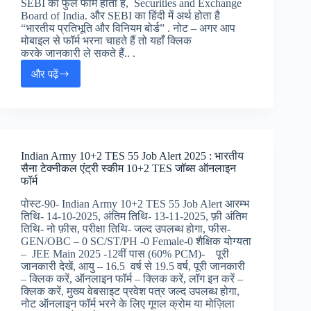
SEBI का फुल फॉर्म होता है, Securities and Exchange
Board of India. और SEBI का हिंदी में अर्थ होता है
“भारतीय प्रतिभूति और विनियम बोर्ड” . नोट – अगर आप
मोबाइल से फॉर्म भरना चाहते हैं तो यहाँ क्लिक
करके जानकारी ले सकते हैं.. .
और पढ़ें
SEBI
Assistant
Manager
Grade
A
Online
Indian Army 10+2 TES 55 Job Alert 2025 : भारतीय
Form
सैना टेक्नीकल एंट्री स्कीम 10+2 TES जॉब्स ऑनलाइन
2025
फॉर्म
:
सेबी
पोस्ट-90- Indian Army 10+2 TES 55 Job Alert आरम्भ
असिस्टेंट
तिथि- 14-10-2025, अंतिम तिथि- 13-11-2025, फ़ी अंतिम
मेनेजर
तिथि- नो फ़ीस, परीक्षा तिथि- जल्द उपलब्ध होगा, फीस-
ऑनलाइन
GEN/OBC – 0 SC/ST/PH -0 Female-0 शैक्षिक योग्यता
जॉब
– JEE Main 2025 -12वीं पास (60% PCM)- पूरी
अलर्ट,
जानकारी देखें, आयु – 16.5 वर्ष से 19.5 वर्ष, पूरी जानकारी
– क्लिक करें, ऑनलाइन फॉर्म – क्लिक करें, लॉग इन करें –
क्लिक करें, मुख्य वेबसाइट प्रवेश पत्र जल्द उपलब्ध होगा,
नोट ऑनलाइन फॉर्म भरने के लिए गूगल क्रोम या मोज़िला