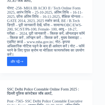
ACIO जॉब अलर्ट,
Online
Form
पोस्ट -258- MHA IB ACIO II / Tech Online Form
2025
2025, आरंभ तिथि – 25-10-2025, अंतिम तिथि – 16-11-
:
2025, फ़ीस अंतिम तिथि – 16-11-2025, शैक्षिक योग्यता –
CSBC
GATE 2014, 2023, 2025 स्कोर कार्ड, BE / B.Tech
बिहार
डिग्री – पूरी जानकारी देखें, फीस – सामान्य/OBC/EWS-
पुलिस
200, SC/ST/Ph-100, Female- 100, आयू – 18-27,
जेल
परीक्षा – 2024, पूरी जानकारी – क्लिक करें, ऑनलाइन फॉर्म
वार्डन/
– क्लिक करें , लॉगइन करें – क्लिक करें , मुख्य वेबसाइट –
कांस्टेबल
एडमिट कार्ड – www.mha.gov.in/, नोट- कृपया
जॉब
अधिकारिक नोटिस पढ़ने के बाद ही आवेदन करें l नोट – फॉर्म
अलर्ट
भरने के लिए गूगल क्रोम या मोज़िला फायरफॉक्स का उपयोग
करें l
और पढ़ें
IB
ACIO
II
Tech
Online
Form
SSC Delhi Police Constable Online Form 2025 :
2025
दिल्ली पुलिस कांस्टेबल जॉब अलर्ट,
:
इंटेलिजेंस
Post -7565- SSC Delhi Police Constable Executive
ब्यूरो