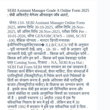
Group
3
SEBI Assistant Manager Grade A Online Form 2025
Various
: सेबी असिस्टेंट मेनेजर ऑनलाइन जॉब अलर्ट,
Post
Online
पोस्ट-110- SEBI Assistant Manager Online Form
Form
2025, आरम्भ तिथि 30-10-2025, अंतिम तिथि 28-Nov-
2025-
2025, फ़ी अंतिम तिथि 28-Nov-2025, परीक्षा तिथि Pre –
मध्य
10-01-2026, फीस GEN/OBC/EWS – 1000, SC/ST
प्रदेश
-100, शैक्षिक योग्यता – मास्टर डिग्री/स्नातक/
एम्प्लोयी
इंजीनियरिंग(इलेक्ट्रिकल� /LLB/CA/CS/ पदों के अनुसार
सलेक्शन
– पूरी जानकारी देखें, आयु – 18- 30 – पदों के अनुसार -पूरी
बोर्ड
जानकारी देखें, पूरी जानकारी – क्लिक करें, ऑनलाइन फॉर्म –
ग्रुप
क्लिक करें लॉग इन करें – क्लिक करें मुख्य वेबसाइट प्रवेश
2
पत्र Coming Soon, रिजल्ट – NA, SEBI Kya Hai |
जॉब्स,
SEBI Full Form SEBI भारत सरकार का एक उपक्रम है ,
जिसका कार्य बैंकिंग संस्थाओं, शेयर मार्किट, वित्त संस्थाओं में
प्रतिभूतियों (सिक्यूरिटीज़) में निवेश करने वाले निवेशकों के
हितों का संरक्षण करना है. इसके अतिरक्त सेबी प्रतिभूति
बाजार (सिक्यूरिटीज़ मार्केट) के विकास का उन्नयन करना भी
है . इसके साथ सेबी इस बाज़ार को विनियमित करना और
उससे संबंधित या उसके आनुषंगिक विषयों का प्रावधान करना
भी है । इसकी स्थापना 12 अप्रैल 1988 में एक गैर
संवैधानिक निकाय के रूप में हुई थी . लेकिन बाद में 30
जनवरी 1992 में सरकार ने इसे एक संवैधानिक दर्ज़ा दे दिया .