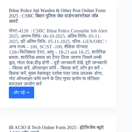
Sub
Inspector
Bihar Police Jail Warden & Other Post Online Form
SI
2025 : CSBC बिहार पुलिस जेल वार्डन/कांस्टेबल जॉब
Online
अलर्ट
Form
2025
पोस्ट-4128 : CSBC Bihar Police Constable Job Alert
–
2025, आरम्भ तिथि- 06-10-2025, अंतिम तिथि- 05-11-
मध्य
2025, फ़ी अंतिम तिथि- 05-11-2025, फीस- GEN/OBC /
प्रदेश
अन्य राज्य – 100, SC/ST -100, शैक्षिक योग्यता
पुलिस
12th+फिजिकल टेस्ट, आयु – 18-23 and 18-25, शारीरिक
सूबेदार/
क्षमता- शारीरिक क्षमता का टेस्ट लिया जायगा जिसमे लम्बी
सब
कूद, गोला फेक,दौड़ होगी – पूरी जानकारी देखें, पूरी जानकारी
इंस्पेक्टर
– क्लिक करें, ऑनलाइन फॉर्म – क्लिक करें, लॉग इन करें –
जॉब्स,
क्लिक करें, मुख्य वेबसाइट प्रवेश पत्र जल्द उपलब्ध होगा,
नोट ऑनलाइन फॉर्म भरने के लिए गूगल क्रोम या मोज़िला
ब्राउज़र उपयोग करें
और पढ़ें
Bihar
Police
Jail
Warden
&
Other
IB ACIO II Tech Online Form 2025 : इंटेलिजेंस ब्यूरो
Post