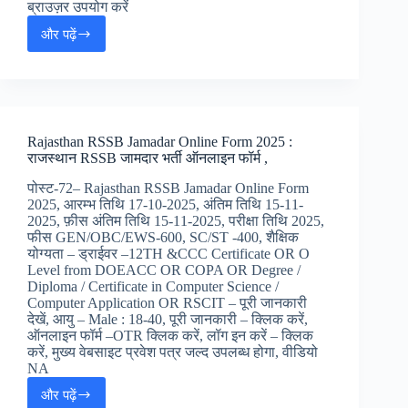
ब्राउज़र उपयोग करें
और पढ़ें
Indian
Army
10+2
TES
55
Job
Rajasthan RSSB Jamadar Online Form 2025 :
Alert
राजस्थान RSSB जामदार भर्ती ऑनलाइन फॉर्म ,
2025
:
पोस्ट-72– Rajasthan RSSB Jamadar Online Form
भारतीय
2025, आरम्भ तिथि 17-10-2025, अंतिम तिथि 15-11-
सैना
2025, फ़ीस अंतिम तिथि 15-11-2025, परीक्षा तिथि 2025,
टेक्नीकल
फीस GEN/OBC/EWS-600, SC/ST -400, शैक्षिक
एंट्री
योग्यता – ड्राईवर –12TH &CCC Certificate OR O
स्कीम
Level from DOEACC OR COPA OR Degree /
10+2
Diploma / Certificate in Computer Science /
TES
Computer Application OR RSCIT – पूरी जानकारी
जॉब्स
देखें, आयु – Male : 18-40, पूरी जानकारी – क्लिक करें,
ऑनलाइन
ऑनलाइन फॉर्म –OTR क्लिक करें, लॉग इन करें – क्लिक
फॉर्म
करें, मुख्य वेबसाइट प्रवेश पत्र जल्द उपलब्ध होगा, वीडियो
NA
और पढ़ें
Rajasthan