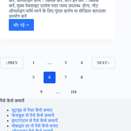
करें, ऑनलाइन फॉर्म – क्लिक करें, लॉग इन करें – क्लिक
करें, मुख्य वेबसाइट प्रवेश पत्र जल्द उपलब्ध होगा, नोट
ऑनलाइन फॉर्म भरने के लिए गूगल क्रोम या मोज़िला ब्राउज़र
उपयोग करें
और पढ़ें
MPESB
MP
Police
Subedar
Stenographer,
ASI
Ministerial
1
…
3
4
PREV
NEXT
Jobs
–
मध्य
5
6
7
8
प्रदेश
पुलिस
9
…
116
सूबेदार/ASI
जॉब्स,
पैसे कैसे कमायें
यूट्यूब से पैसा कैसे कमाए
फेसबुक से पैसे कैसे कमायें
इंस्टाग्राम से पैसे कैसे कमायें
मोबाइल एप से पैसे कैसे बनाए