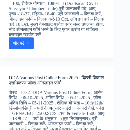
ड्राईवर
– 100, शैक्षिक योग्यता- 10th+ITI (Draftsman Civil /
ऑनलाइन
Surveyor / Plumber Trade)-पुरी जानकारी पढ़े, आयु –
फॉर्म,
पुरुष -18-37, महिला- 18-40, पूरी जानकारी – क्लिक करें,
ऑनलाइन फॉर्म – क्लिक करें-10 Oct, लॉग इन करें – क्लिक
करें-10 Oct, मुख्य वेबसाइट प्रवेश पत्र जल्द उपलब्ध होगा,
नोट ऑनलाइन फॉर्म भरने के लिए गूगल क्रोम या मोज़िला
ब्राउज़र उपयोग करें
और पढ़ें
Bihar
BTSC
Work
Inspector
Online
Form
DDA Various Post Online Form 2025 : दिल्ली विकास
2025
प्राधिकरण जॉब्स ऑनलाइन फॉर्म
:
बिहार
पोस्ट –1732- DDA Various Post Online Form, आरंभ
पुलिस
तिथि – 06-10-2025, अंतिम तिथि – 05-11-2025 , फ़ीस
वर्क
अंतिम तिथि – 05-11-2025 , शैक्षिक योग्यता – 10th/12th/
इंस्पेक्टर
डिप्लोमा/डिग्री – पदों के अनुसार – पूरी जानकारी देखें, फीस
जॉब्स,
– GEN/OBC –2500,SC/ST/Ph & Female-1500, आयू
– 18 से 27 – पदों के अनुसार – (छूट नियमानुसार), पूरी
जानकारी – क्लिक करें- ऑनलाइन फॉर्म – क्लिक करें,
लॉगइन करें – क्लिक करें, मुख्य वेबसाइट – एडमिट कार्ड –