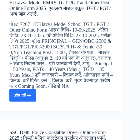
EkLavya Model EMRS TGT PGT and Other Post
–
Online Form 2025- एकलव्य मोडल स्कूल TGT / PGT/
ISRO
अन्य जॉब अलर्ट,
SDSC
SHAR
पोस्ट-7267 : EKlavya Model School TGT / PGT /
में
Other Online Form आरम्भ तिथि- 19-09-2025. अंतिम
निकली
तिथि- 23-10-2025. फ़ी अंतिम तिथि- 23-10-2025. परीक्षा
विभिन्न
तिथि 2025, फीस PRINCIPAL – GEN/OBC-2500 &
पदों
TGT/PGT/PRT-2000 SC/ST/PH- & Femle -50
पर
0,Non Teaching Post : 1500 , शैक्षिक योग्यता – मास्टर
भर्ती,
डिग्री + बीएड (अनुभव 2, 10 वर्ष पदों के अनुसार), स्नातक
+ स्थाई निवास पत्र – पूरी जानकारी देखें, आयु – Principal
– 50 Years, PGTs – 40 Years (Max.), TGTs – 35
Years Max.) पूरी जानकारी – क्लिक करें, ऑनलाइन फॉर्म –
क्लिक करें प्रिंट करें – क्लिक करें- मुख्य वेबसाइट प्रवेश
पत्र Coming Soon, वीडियो NA
और पढ़ें
EkLavya
Model
EMRS
TGT
PGT
and
SSC Delhi Police Constable Driver Online Form
Other
2025 : दिल्ली पुलिस कांस्टेबल ड्राईवर ऑनलाइन फॉर्म,
Post