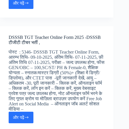
और पढ़ें
UPPSC
RO
ARO
Mains
Online
Form
DSSSB TGT Teacher Online Form 2025 -DSSSB
2025
टीजीटी टीचर भर्ती ,
–
UPPSC
पोस्ट : 5346- DSSSB TGT Teacher Online Form,
RO
आरम्भ तिथि- 09-10-2025, अंतिम तिथि- 07-11-2025, फ़ी
/
अंतिम तिथि 07-11-2025, परीक्षा – जल्द उपलब्ध होगा, फीस
ARO
GEN/OBC – 100,SC/ST/ PH & Female-0, शैक्षिक
मैन्स
योग्यता – स्नातक/मास्टर डिग्री (50%)+ (शिक्षा में डिग्री/
ऑनलाइन
डिप्लोमा), और CTET पास -पूरी जानकारी देखें, आयु –
फॉर्म,
अधिकतम -30, पूरी जानकारी – क्लिक करें, ऑनलाइन फॉर्म
– क्लिक करें, लॉग इन करें – क्लिक करें, मुख्य वेबसाइट
प्रवेश पत्र जल्द उपलब्ध होगा, नोट ऑनलाइन फॉर्म भरने के
लिए गूगल क्रोम या मोज़िला ब्राउज़र उपयोग करें Free Job
Alert on Social Media – ऑनलाइन जॉब अलर्ट सोशल
मीडिया –
और पढ़ें
DSSSB
TGT