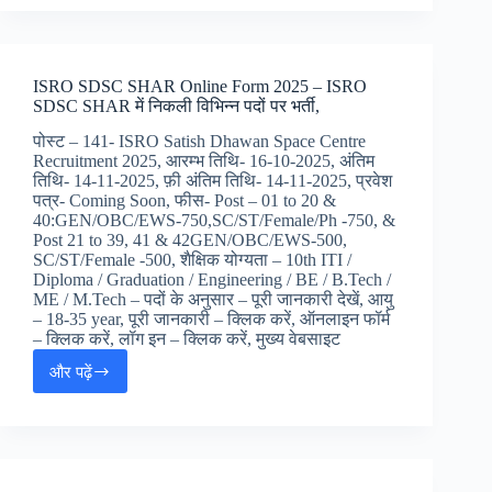
Teacher
Online
Form
2025
ISRO SDSC SHAR Online Form 2025 – ISRO
-
SDSC SHAR में निकली विभिन्न पदों पर भर्ती,
DSSSB
टीजीटी
पोस्ट – 141- ISRO Satish Dhawan Space Centre
टीचर
Recruitment 2025, आरम्भ तिथि- 16-10-2025, अंतिम
भर्ती
तिथि- 14-11-2025, फ़ी अंतिम तिथि- 14-11-2025, प्रवेश
,
पत्र- Coming Soon, फीस- Post – 01 to 20 &
40:GEN/OBC/EWS-750,SC/ST/Female/Ph -750, &
Post 21 to 39, 41 & 42GEN/OBC/EWS-500,
SC/ST/Female -500, शैक्षिक योग्यता – 10th ITI /
Diploma / Graduation / Engineering / BE / B.Tech /
ME / M.Tech – पदों के अनुसार – पूरी जानकारी देखें, आयु
– 18-35 year, पूरी जानकारी – क्लिक करें, ऑनलाइन फॉर्म
– क्लिक करें, लॉग इन – क्लिक करें, मुख्य वेबसाइट
और पढ़ें
ISRO
SDSC
SHAR
Online
Form
2025