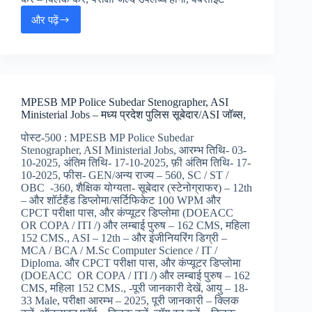
और पढ़ें
PGCIL
Apprentice
Online
Form
2025
:
MPESB MP Police Subedar Stenographer, ASI
पॉवरग्रिड
Ministerial Jobs – मध्य प्रदेश पुलिस सूबेदार/ASI जॉब्स,
कोरोपोरेशन
अपरेंटिस
पोस्ट-500 : MPESB MP Police Subedar
जॉब्स,
Stenographer, ASI Ministerial Jobs, आरम्भ तिथि- 03-
10-2025, अंतिम तिथि- 17-10-2025, फ़ी अंतिम तिथि- 17-
10-2025, फीस- GEN/अन्य राज्य – 560, SC / ST /
OBC -360, शैक्षिक योग्यता- सूबेदार (स्टेनोग्राफर) – 12th
– और शॉर्टहैंड डिप्लोमा/सर्टिफिकेट 100 WPM और
CPCT परीक्षा पास, और कंप्यूटर डिप्लोमा (DOEACC
OR COPA / ITI /) और लम्बाई पुरुष – 162 CMS, महिला
152 CMS., ASI – 12th – और इंजीनियरिंग डिग्री –
MCA / BCA / M.Sc Computer Science / IT /
Diploma. और CPCT परीक्षा पास, और कंप्यूटर डिप्लोमा
(DOEACC OR COPA / ITI /) और लम्बाई पुरुष – 162
CMS, महिला 152 CMS., -पूरी जानकारी देखें, आयु – 18-
33 Male, परीक्षा आरम्भ – 2025, पूरी जानकारी – क्लिक