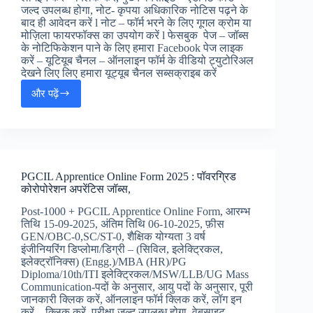
जल्द उपलब्ध होगा, नोट- कृपया अधिकारिक नोटिस पढ़ने के
बाद ही आवेदन करें l नोट – फॉर्म भरने के लिए गूगल क्रोम या
मोज़िला फायरफॉक्स का उपयोग करें l फेसबुक पेज – जॉब्स
के नोटिफिकेशन पाने के लिए हमारा Facebook पेज लाइक
करें – यूटियूब चैनल – ऑनलाइन फॉर्म के वीडियो ट्युटोरिअल
देखने लिए लिए हमारा यूट्यूब चैनल सब्सक्राइब करें
और पढ़ें
DDA
Various
Post
Online
Form
2025
PGCIL Apprentice Online Form 2025 : पॉवरग्रिड
:
कोरोपोरेशन अपरेंटिस जॉब्स,
दिल्ली
विकास
Post-1000 + PGCIL Apprentice Online Form, आरम्भ
प्राधिकरण
तिथि 15-09-2025, अंतिम तिथि 06-10-2025, फ़ीस
जॉब्स
GEN/OBC-0,SC/ST-0, शैक्षिक योग्यता 3 वर्ष
ऑनलाइन
इंजीनियरिंग डिप्लोमा/डिग्री – (सिविल, इलेक्ट्रिकल,
फॉर्म
इलेक्ट्रॉनिक्स) (Engg.)/MBA (HR)/PG
Diploma/10th/ITI इलेक्ट्रिकल/MSW/LLB/UG Mass
Communication-पदों के अनुसार, आयु पदों के अनुसार, पूरी
जानकारी क्लिक करें, ऑनलाइन फॉर्म क्लिक करें, लॉग इन
करें – क्लिक करें, परीक्षा जल्द उपलब्ध होगा, वेबसाइट