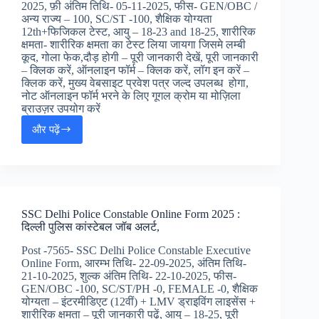
ऑपरेटर
2025, फ़ी अंतिम तिथि- 05-11-2025, फीस- GEN/OBC /
जॉब
अन्य राज्य – 100, SC/ST -100, शैक्षिक योग्यता
अलर्ट
12th+फिजिकल टेस्ट, आयु – 18-23 and 18-25, शारीरिक
क्षमता- शारीरिक क्षमता का टेस्ट लिया जायगा जिसमे लम्बी
कूद, गोला फेक,दौड़ होगी – पूरी जानकारी देखें, पूरी जानकारी
– क्लिक करें, ऑनलाइन फॉर्म – क्लिक करें, लॉग इन करें –
क्लिक करें, मुख्य वेबसाइट प्रवेश पत्र जल्द उपलब्ध होगा,
नोट ऑनलाइन फॉर्म भरने के लिए गूगल क्रोम या मोज़िला
ब्राउज़र उपयोग करें
और पढ़ें
Bihar
Police
Jail
Warden
&
Other
SSC Delhi Police Constable Online Form 2025 :
Post
दिल्ली पुलिस कांस्टेबल जॉब अलर्ट,
Online
Form
Post -7565- SSC Delhi Police Constable Executive
2025
Online Form, आरम्भ तिथि- 22-09-2025, अंतिम तिथि-
:
21-10-2025, शुल्क अंतिम तिथि- 22-10-2025, फीस-
CSBC
GEN/OBC -100, SC/ST/PH -0, FEMALE -0, शैक्षिक
बिहार
योग्यता – इंटरमीडिएट (12वीं) + LMV ड्राइविंग लाइसेंस +
पुलिस
शारीरिक क्षमता – पूरी जानकारी पढ़ें, आयु – 18-25, पूरी