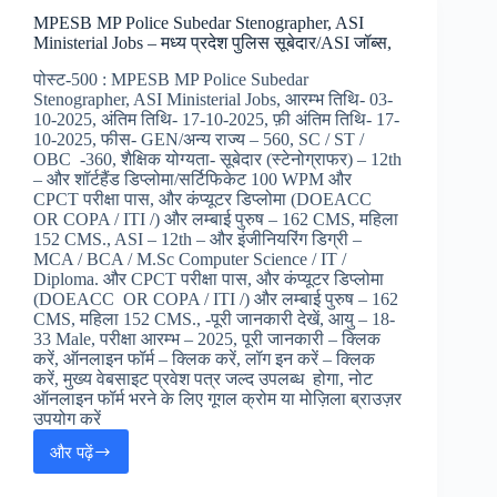
Form
MPESB MP Police Subedar Stenographer, ASI
2025
Ministerial Jobs – मध्य प्रदेश पुलिस सूबेदार/ASI जॉब्स,
:
बिहार
पोस्ट-500 : MPESB MP Police Subedar
पुलिस
Stenographer, ASI Ministerial Jobs, आरम्भ तिथि- 03-
वर्क
10-2025, अंतिम तिथि- 17-10-2025, फ़ी अंतिम तिथि- 17-
इंस्पेक्टर
10-2025, फीस- GEN/अन्य राज्य – 560, SC / ST /
जॉब्स,
OBC -360, शैक्षिक योग्यता- सूबेदार (स्टेनोग्राफर) – 12th
– और शॉर्टहैंड डिप्लोमा/सर्टिफिकेट 100 WPM और
CPCT परीक्षा पास, और कंप्यूटर डिप्लोमा (DOEACC
OR COPA / ITI /) और लम्बाई पुरुष – 162 CMS, महिला
152 CMS., ASI – 12th – और इंजीनियरिंग डिग्री –
MCA / BCA / M.Sc Computer Science / IT /
Diploma. और CPCT परीक्षा पास, और कंप्यूटर डिप्लोमा
(DOEACC OR COPA / ITI /) और लम्बाई पुरुष – 162
CMS, महिला 152 CMS., -पूरी जानकारी देखें, आयु – 18-
33 Male, परीक्षा आरम्भ – 2025, पूरी जानकारी – क्लिक
करें, ऑनलाइन फॉर्म – क्लिक करें, लॉग इन करें – क्लिक
करें, मुख्य वेबसाइट प्रवेश पत्र जल्द उपलब्ध होगा, नोट
ऑनलाइन फॉर्म भरने के लिए गूगल क्रोम या मोज़िला ब्राउज़र
उपयोग करें
और पढ़ें
MPESB
MP