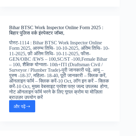
Police
Constable
Driver
Online
Bihar BTSC Work Inspector Online Form 2025 :
Form
बिहार पुलिस वर्क इंस्पेक्टर जॉब्स,
2025
:
पोस्ट-1114 : Bihar BTSC Work Inspector Online
दिल्ली
Form 2025, आरम्भ तिथि- 10-10-2025, अंतिम तिथि- 10-
पुलिस
11-2025, फ़ी अंतिम तिथि- 10-11-2025, फीस-
कांस्टेबल
GEN/OBC /EWS – 100,SC/ST -100,Female Bihar
ड्राईवर
– 100, शैक्षिक योग्यता- 10th+ITI (Draftsman Civil /
ऑनलाइन
Surveyor / Plumber Trade)-पुरी जानकारी पढ़े, आयु –
फॉर्म,
पुरुष -18-37, महिला- 18-40, पूरी जानकारी – क्लिक करें,
ऑनलाइन फॉर्म – क्लिक करें-10 Oct, लॉग इन करें – क्लिक
करें-10 Oct, मुख्य वेबसाइट प्रवेश पत्र जल्द उपलब्ध होगा,
नोट ऑनलाइन फॉर्म भरने के लिए गूगल क्रोम या मोज़िला
ब्राउज़र उपयोग करें
और पढ़ें
Bihar
BTSC
Work
Inspector
Online