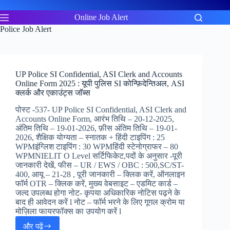
Skip
to
Online Job Alert
content
Police Job Alert
UP Police SI Confidential, ASI Clerk and Accounts
Online Form 2025 : यूपी पुलिस SI कोन्फ़िदेन्तिअल, ASI
क्लर्क और एकाउंट्स जॉब्स
पोस्ट -537- UP Police SI Confidential, ASI Clerk and
Accounts Online Form, आरंभ तिथि – 20-12-2025,
अंतिम तिथि – 19-01-2026, फ़ीस अंतिम तिथि – 19-01-
2026, शैक्षिक योग्यता – स्नातक + हिंदी टाइपिंग : 25
WPMइंग्लिश टाइपिंग : 30 WPMहिंदी स्टेनोग्राफर – 80
WPMNIELIT O Level सर्टिफिकेट,पदों के अनुसार -पूरी
जानकारी देखें, फीस – UR / EWS / OBC : 500,SC/ST-
400, आयू – 21-28 , पूरी जानकारी – क्लिक करें, ऑनलाइन
फॉर्म OTR – क्लिक करें, मुख्य वेबसाइट – एडमिट कार्ड –
जल्द उपलब्ध होगा नोट- कृपया अधिकारिक नोटिस पढ़ने के
बाद ही आवेदन करें l नोट – फॉर्म भरने के लिए गूगल क्रोम या
मोज़िला फायरफॉक्स का उपयोग करें l
और पढ़ें