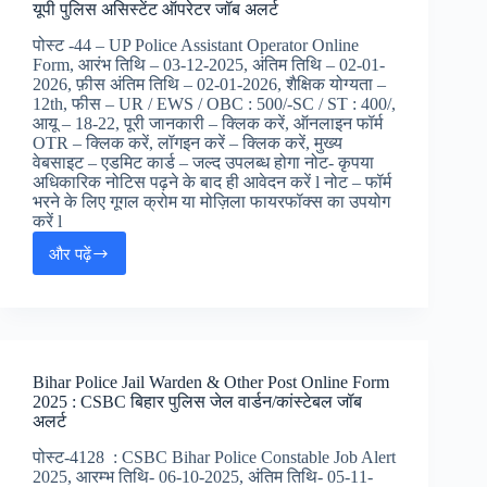
यूपी पुलिस असिस्टेंट ऑपरेटर जॉब अलर्ट
:
UP
पोस्ट -44 – UP Police Assistant Operator Online
होम
Form, आरंभ तिथि – 03-12-2025, अंतिम तिथि – 02-01-
गार्ड
2026, फ़ीस अंतिम तिथि – 02-01-2026, शैक्षिक योग्यता –
बम्पर
12th, फीस – UR / EWS / OBC : 500/-SC / ST : 400/,
भर्ती,
आयू – 18-22, पूरी जानकारी – क्लिक करें, ऑनलाइन फॉर्म
OTR – क्लिक करें, लॉगइन करें – क्लिक करें, मुख्य
वेबसाइट – एडमिट कार्ड – जल्द उपलब्ध होगा नोट- कृपया
अधिकारिक नोटिस पढ़ने के बाद ही आवेदन करें l नोट – फॉर्म
भरने के लिए गूगल क्रोम या मोज़िला फायरफॉक्स का उपयोग
करें l
और पढ़ें
UP
Police
Assistant
Operator
Online
Form
Bihar Police Jail Warden & Other Post Online Form
2025
2025 : CSBC बिहार पुलिस जेल वार्डन/कांस्टेबल जॉब
:
अलर्ट
यूपी
पुलिस
पोस्ट-4128 : CSBC Bihar Police Constable Job Alert
असिस्टेंट
2025, आरम्भ तिथि- 06-10-2025, अंतिम तिथि- 05-11-