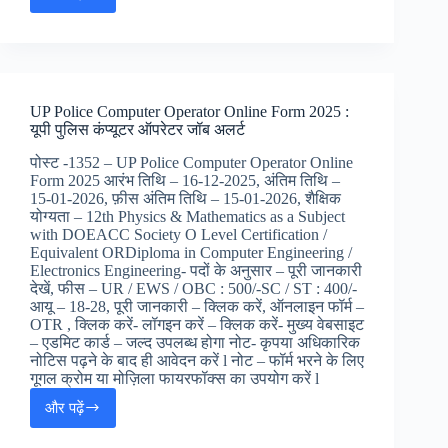
UP
Police
SI
Confidential,
ASI
Clerk
UP Police Computer Operator Online Form 2025 :
and
यूपी पुलिस कंप्यूटर ऑपरेटर जॉब अलर्ट
Accounts
Online
पोस्ट -1352 – UP Police Computer Operator Online
Form
Form 2025 आरंभ तिथि – 16-12-2025, अंतिम तिथि –
2025
15-01-2026, फ़ीस अंतिम तिथि – 15-01-2026, शैक्षिक
:
योग्यता – 12th Physics & Mathematics as a Subject
यूपी
with DOEACC Society O Level Certification /
पुलिस
Equivalent ORDiploma in Computer Engineering /
SI
Electronics Engineering- पदों के अनुसार – पूरी जानकारी
कोन्फ़िदेन्तिअल,
देखें, फीस – UR / EWS / OBC : 500/-SC / ST : 400/-
ASI
आयू – 18-28, पूरी जानकारी – क्लिक करें, ऑनलाइन फॉर्म –
क्लर्क
OTR , क्लिक करें- लॉगइन करें – क्लिक करें- मुख्य वेबसाइट
और
– एडमिट कार्ड – जल्द उपलब्ध होगा नोट- कृपया अधिकारिक
नोटिस पढ़ने के बाद ही आवेदन करें l नोट – फॉर्म भरने के लिए
एकाउंट्स
गूगल क्रोम या मोज़िला फायरफॉक्स का उपयोग करें l
जॉब्स
और पढ़ें
UP
Police