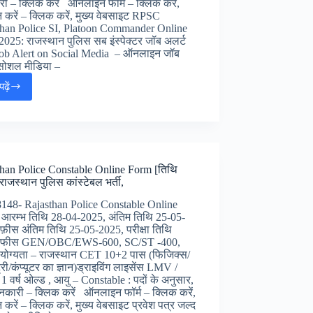
ी – क्लिक करें ऑनलाइन फॉर्म – क्लिक करें,
 करें – क्लिक करें, मुख्य वेबसाइट RPSC
than Police SI, Platoon Commander Online
025: राजस्थान पुलिस सब इंस्पेक्टर जॉब अलर्ट
Job Alert on Social Media – ऑनलाइन जॉब
 सोशल मीडिया –
ढ़ें
RPSC
Rajasthan
Police
SI,
Platoon
Commander
than Police Constable Online Form [तिथि
Online
 राजस्थान पुलिस कांस्टेबल भर्ती,
Form
2025:
8148- Rajasthan Police Constable Online
राजस्थान
 आरम्भ तिथि 28-04-2025, अंतिम तिथि 25-05-
पुलिस
फ़ीस अंतिम तिथि 25-05-2025, परीक्षा तिथि
सब
 फीस GEN/OBC/EWS-600, SC/ST -400,
इंस्पेक्टर
क योग्यता – राजस्थान CET 10+2 पास (फिजिक्स/
जॉब
्री/कंप्यूटर का ज्ञान)ड्राइविंग लाइसेंस LMV /
अलर्ट
वर्ष ओल्ड , आयु – Constable : पदों के अनुसार,
ानकारी – क्लिक करें ऑनलाइन फॉर्म – क्लिक करें,
 करें – क्लिक करें, मुख्य वेबसाइट प्रवेश पत्र जल्द