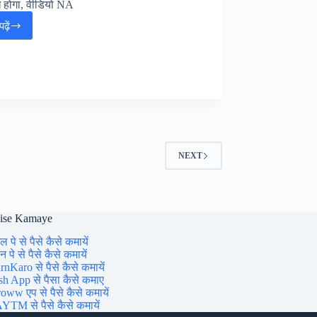
 होगा, वीडियो NA
ढ़ें
Rajasthan
Police
Constable
Online
Form
[तिथि
बड़ी]
:
राजस्थान
पुलिस
NEXT
कांस्टेबल
भर्ती,
aise Kamaye
ल पे से पैसे कैसे कमायें
 पे से पैसे कैसे कमायें
rnKaro से पैसे कैसे कमायें
sh App से पैसा कैसे कमाए
oww एप से पैसे कैसे कमायें
YTM से पैसे कैसे कमायें