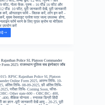
ला-3 फीट, लम्बी कूद -12 फीट -पुरुष – और
9 फीट, गोला फेंक- पुरुष – 16 पौंड 16 फीट और
12 पौंड 10 फीट, पूरी जानकारी देखें, पूरी जानकारी
क करें, ऑनलाइन फॉर्म – क्लिक करें, लॉग इन करें –
करें, मुख्य वेबसाइट प्रवेश पत्र जल्द उपलब्ध होगा,
लाइन फॉर्म भरने के लिए गूगल क्रोम या मोज़िला
़र उपयोग करें
ढ़ें
Bihar
Police
BPSSC
Sub
Inspector
SI
Rajasthan Police SI, Platoon Commander
Online
 Form 2025: राजस्थान पुलिस सब इंस्पेक्टर जॉब
Form
2025
:
-1015- RPSC Rajasthan Police SI, Platoon
बिहार
nder Online Form 2025, आरम्भ तिथि- 10-
पुलिस
5, अंतिम तिथि- 08-09-2025, फ़ी अंतिम तिथि-
सब
-2025, परीक्षा तिथि- Coming Soon, फीस-
इंस्पेक्टर
BC- Other state-600 – OBC/BC- 400,
जॉब्स,
-400, शैक्षिक योग्यता – स्नातक डिग्री हिंदी
ी का ज्ञान -पूरी जानकारी देखें आयु – 20-25, पूरी