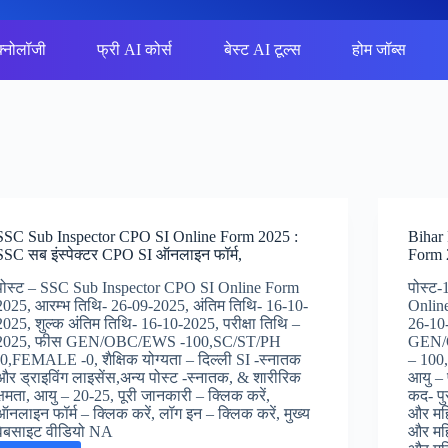
क्नोलॉजी
फ्री AI कोर्स
बेस्ट AI टूल्स
होम जॉब्स
SSC Sub Inspector CPO SI Online Form 2025 :
Bihar
SSC सब इंस्पेक्टर CPO SI ऑनलाइन फॉर्म,
Form 2
पोस्ट – SSC Sub Inspector CPO SI Online Form
पोस्ट
2025, आरम्भ तिथि- 26-09-2025, अंतिम तिथि- 16-10-
Online
2025, शुल्क अंतिम तिथि- 16-10-2025, परीक्षा तिथि –
26-10-
2025, फीस GEN/OBC/EWS -100,SC/ST/PH
GEN/O
-0,FEMALE -0, शैक्षिक योग्यता – दिल्ली SI -स्नातक
– 100, 
और ड्राइविंग लाइसेंस,अन्य पोस्ट -स्नातक, & शारीरिक
आयु – 
क्षमता, आयु – 20-25, पूरी जानकारी – क्लिक करें,
कद- पु
ऑनलाइन फॉर्म – क्लिक करें, लॉग इन – क्लिक करें, मुख्य
और महि
वेबसाइट वीडियो NA
और मह