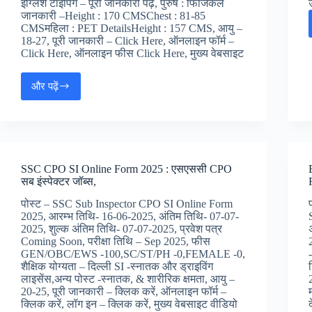
इंग्लिश टाइपिंग – पूरी जानकारी पढ़ें, पुरुष : फिजिकल
जानकारी –Height : 170 CMSChest : 81-85
CMSमहिला : PET DetailsHeight : 157 CMS, आयु –
18-27, पूरी जानकारी – Click Here, ऑनलाइन फॉर्म –
Click Here, ऑनलाइन फीस Click Here, मुख्य वेबसाइट
और पढ़ें
SSC
Delhi
Police
Head
Constable
AWO/TPO
SSC CPO SI Online Form 2025 : एसएससी CPO
Online
सब इंस्पेक्टर जॉब्स,
Form
2025
पोस्ट – SSC Sub Inspector CPO SI Online Form
:
2025, आरम्भ तिथि- 16-06-2025, अंतिम तिथि- 07-07-
दिल्ली
2025, शुल्क अंतिम तिथि- 07-07-2025, प्रवेश पत्र
पुलिस
Coming Soon, परीक्षा तिथि – Sep 2025, फीस
हेड
GEN/OBC/EWS -100,SC/ST/PH -0,FEMALE -0,
कांस्टेबल
शैक्षिक योग्यता – दिल्ली SI -स्नातक और ड्राइविंग
AWO/TPO
लाइसेंस,अन्य पोस्ट -स्नातक, & शारीरिक क्षमता, आयु –
जॉब
20-25, पूरी जानकारी – क्लिक करें, ऑनलाइन फॉर्म –
अलर्ट,
क्लिक करें, लॉग इन – क्लिक करें, मुख्य वेबसाइट वीडियो