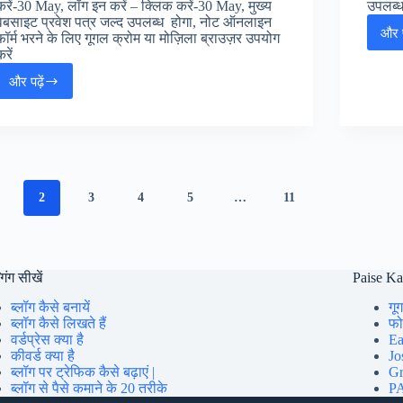
करें-30 May, लॉग इन करें – क्लिक करें-30 May, मुख्य
उपलब्ध
वेबसाइट प्रवेश पत्र जल्द उपलब्ध होगा, नोट ऑनलाइन
और प
फॉर्म भरने के लिए गूगल क्रोम या मोज़िला ब्राउज़र उपयोग
रें
और पढ़ें
Bihar
Police
Enforcement
Sub
Inspector
SI
Online
2
3
4
5
…
11
Form
2025
:
बिहार
पुलिस
गिंग सीखें
Paise K
एन्फोर्समेंट
ब्लॉग कैसे बनायें
गूग
सब
ब्लॉग कैसे लिखते हैं
फोन
इंस्पेक्टर
वर्डप्रेस क्या है
Ea
जॉब्स,
कीवर्ड क्या है
Jo
ब्लॉग पर ट्रेफिक कैसे बढ़ाएं |
Gr
ब्लॉग से पैसे कमाने के 20 तरीके
PA