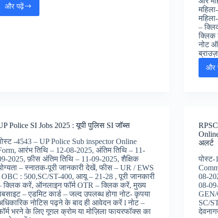
और महि
और पढ़ें
महिला-
SSC
महिला-
Sub
– क्लि
Inspector
क्लिक 
CPO
नोट ऑन
SI
ब्राउज
Online
Form
और प
2025
:
SSC
सब
इंस्पेक्टर
CPO
UP Police SI Jobs 2025 : यूपी पुलिस SI जॉब्स
RPSC 
SI
Online
ऑनलाइन
पोस्ट -4543 – UP Police Sub inspector Online
अलर्ट
फॉर्म,
Form, आरंभ तिथि – 12-08-2025, अंतिम तिथि – 11-
09-2025, फ़ीस अंतिम तिथि – 11-09-2025, शैक्षिक
पोस्ट
योग्यता – स्नातक-पूरी जानकारी देखें, फीस – UR / EWS
Comma
/ OBC : 500,SC/ST-400, आयू – 21-28 , पूरी जानकारी
08-202
– क्लिक करें, ऑनलाइन फॉर्म OTR – क्लिक करें, मुख्य
08-09
वेबसाइट – एडमिट कार्ड – जल्द उपलब्ध होगा नोट- कृपया
GEN/O
अधिकारिक नोटिस पढ़ने के बाद ही आवेदन करें l नोट –
SC/ST 
फॉर्म भरने के लिए गूगल क्रोम या मोज़िला फायरफॉक्स का
देवनागर