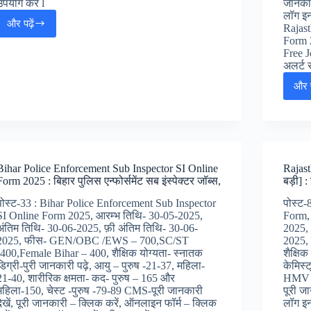
उपयोग करें l
जानकार
लॉग इन
और पढ़ें
Rajas
UP
Form 2
Police
Free 
SI
अलर्ट
Jobs
2025
और प
:
यूपी
पुलिस
SI
जॉब्स
Bihar Police Enforcement Sub Inspector SI Online
Rajas
Form 2025 : बिहार पुलिस एन्फोर्समेंट सब इंस्पेक्टर जॉब्स,
बड़ी] :
पोस्ट-33 : Bihar Police Enforcement Sub Inspector
पोस्ट-
SI Online Form 2025, आरम्भ तिथि- 30-05-2025,
Form,
अंतिम तिथि- 30-06-2025, फ़ी अंतिम तिथि- 30-06-
2025, 
2025, फीस- GEN/OBC /EWS – 700,SC/ST
2025,
-400,Female Bihar – 400, शैक्षिक योग्यता- स्नातक
शैक्षि
डिग्री-पुरी जानकारी पढ़े, आयु – पुरुष -21-37, महिला-
केमिस्ट
21-40, शारीरिक क्षमता- कद- पुरुष – 165 और
HMV 1 
महिला-150, चेस्ट -पुरुष -79-89 CMS-पूरी जानकारी
पूरी ज
देखें, पूरी जानकारी – क्लिक करें, ऑनलाइन फॉर्म – क्लिक
लॉग इन