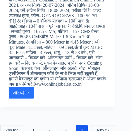
बिहार
2024, आरम्भ तिथि- 20-07-2024, अंतिम तिथि- 18-08-
पुलिस
2024, फ़ी अंतिम तिथि- 18-08-2024, परीक्षा तिथि- जल्द
BPSSC
उपलब्ध होगा, फीस- GEN/OBC/EWS –100,SC/ST
सब
/PH & महिला – 0 शैक्षिक योग्यता – 10वीं पास &
इंस्पेक्टर
आईटीआई / 10वीं पास – पूरी जानकारी देखें,फिजिकल क्षमता
SI
–लम्बाई पुरुष : 167.5 CMS, महिला – 157 CMSचेस्ट
फाइनल
पुरुष : 80-85 CMSदौड़ Male : 1.6 Km in 7.30
रिजल्ट
Minutes, & महिला – 800 Meter in 4.45 Meter,लम्बी
कूद Male : 11 Feet, महिला – 09 Feet,ऊँची कूद Male :
3.5 Feet, महिला : 3 Feet, आयु – 18 से 23 वर्ष , पूरी
जानकारी – क्लिक करें, ऑनलाइन फॉर्म – क्लिक करें, लॉग
इन करें – क्लिक करें, मुख्य वेबसाइट प्रवेश पत्र Coming
Soon, फेसबुक पेज- ऑनलाइन जॉब अलर्ट नोट- मोबाइल
एप्लीकेशन में ऑनलाइन फॉर्म के सभी लिंक नहीं खुलते हैं,
हमारी वेबसाइट को क्रोम या मोज़िला ब्राउज़र में ओपन करके
अपना फॉर्म भरें Iwww.onlinejobalert.co.in
और पढ़ें
ITBP
Constable
Tradesman
Online
Form
2024
:
1
2
3
4
PREV
NEXT