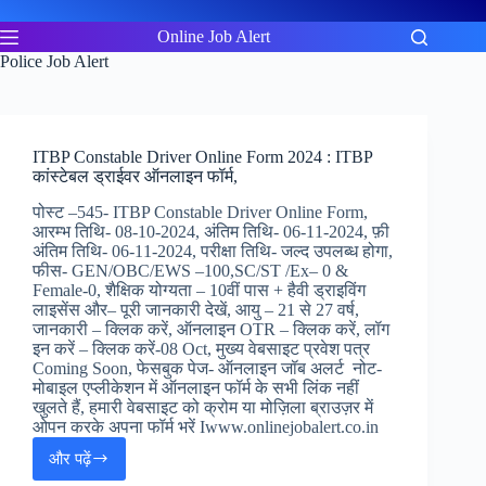
Skip
to
Online Job Alert
content
Police Job Alert
ITBP Constable Driver Online Form 2024 : ITBP
कांस्टेबल ड्राईवर ऑनलाइन फॉर्म,
पोस्ट –545- ITBP Constable Driver Online Form,
आरम्भ तिथि- 08-10-2024, अंतिम तिथि- 06-11-2024, फ़ी
अंतिम तिथि- 06-11-2024, परीक्षा तिथि- जल्द उपलब्ध होगा,
फीस- GEN/OBC/EWS –100,SC/ST /Ex– 0 &
Female-0, शैक्षिक योग्यता – 10वीं पास + हैवी ड्राइविंग
लाइसेंस और– पूरी जानकारी देखें, आयु – 21 से 27 वर्ष,
जानकारी – क्लिक करें, ऑनलाइन OTR – क्लिक करें, लॉग
इन करें – क्लिक करें-08 Oct, मुख्य वेबसाइट प्रवेश पत्र
Coming Soon, फेसबुक पेज- ऑनलाइन जॉब अलर्ट नोट-
मोबाइल एप्लीकेशन में ऑनलाइन फॉर्म के सभी लिंक नहीं
खुलते हैं, हमारी वेबसाइट को क्रोम या मोज़िला ब्राउज़र में
ओपन करके अपना फॉर्म भरें Iwww.onlinejobalert.co.in
और पढ़ें
ITBP