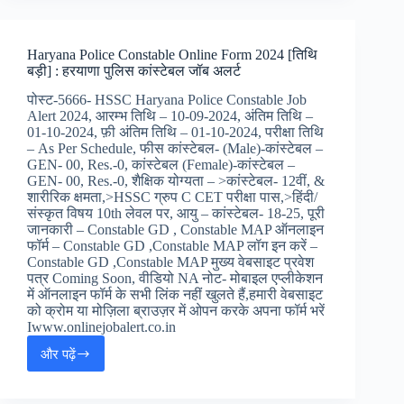
ऑनलाइन
फॉर्म
:
Haryana Police Constable Online Form 2024 [तिथि
Himachal
बड़ी] : हरयाणा पुलिस कांस्टेबल जॉब अलर्ट
Police
Constable
पोस्ट-5666- HSSC Haryana Police Constable Job
Online
Alert 2024, आरम्भ तिथि – 10-09-2024, अंतिम तिथि –
Form
01-10-2024, फ़ी अंतिम तिथि – 01-10-2024, परीक्षा तिथि
2024
– As Per Schedule, फीस कांस्टेबल- (Male)-कांस्टेबल –
GEN- 00, Res.-0, कांस्टेबल (Female)-कांस्टेबल –
GEN- 00, Res.-0, शैक्षिक योग्यता – >कांस्टेबल- 12वीं, &
शारीरिक क्षमता,>HSSC ग्रुप C CET परीक्षा पास,>हिंदी/
संस्कृत विषय 10th लेवल पर, आयु – कांस्टेबल- 18-25, पूरी
जानकारी – Constable GD , Constable MAP ऑनलाइन
फॉर्म – Constable GD ,Constable MAP लॉग इन करें –
Constable GD ,Constable MAP मुख्य वेबसाइट प्रवेश
पत्र Coming Soon, वीडियो NA नोट- मोबाइल एप्लीकेशन
में ऑनलाइन फॉर्म के सभी लिंक नहीं खुलते हैं,हमारी वेबसाइट
को क्रोम या मोज़िला ब्राउज़र में ओपन करके अपना फॉर्म भरें
Iwww.onlinejobalert.co.in
और पढ़ें
Haryana
Police
Constable