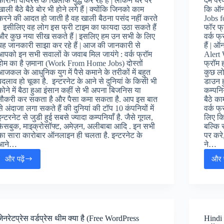
कोरोना वायरस के खिलाफ युद्ध कर रहे हैं | लेकिन घर पर
दम परफ
खाली बैठे बैठे बोर भी होने लगे हैं | क्योंकि जिनको काम
कि ऑनल
करने की आदत हो जाती है वह खाली बैठना पसंद नहीं करते
Jobs f
| इसीलिए वह लोग इस फ्री टाइम का फायदा उठा सकते हैं
फॉर फ्र
और कुछ नया सीख सकते हैं | इसलिए हम उन सभी के लिए
वर्क फ
यह जानकारी साझा कर रहे हैं | आज की जानकारी से
हैं | 
आपको इन सभी सवालों के जवाब मिल जायंगे : वर्क फ्रॉम
Alert
होम का है ज़माना (Work From Home Jobs) दोस्तों
फ्रॉम ह
आजकल के आधुनिक युग में पैसे कमाने के तरीकों में बहुत
कुछ लो
बदलाव हो चूका है. इन्टरनेट के आने से दुनियां के किसी भी
डाउन ह
कोने में बैठा हुआ इंसान कहीं से भी अपना बिजनिस या
कम्पनि
नौकरी कर सकता है और पैसा कमा सकता है. आप इस बात
बैठे क
से अंदाजा लगा सकते हैं की दुनियां की टॉप 10 कंपनियों में
वर्क फ्
इन्टरनेट से जुडी हुई सबसे ज्यादा कम्पनियाँ है. जैसे गूगल,
लिए कि
फेसबुक, माइक्रोसॉफ्ट, अमेज़न, अलीबाबा आदि . इन सभी
बल्कि स
का सारा कारोबार ऑनलाइन ही चलता है. इन्टरनेट के
पर करे
आने…
ने…
और पढ़ें
और प
ऑनलाइन
पैसे
कैसे
कमाए
(Online
Paise
जेनरेटप्रेस वर्डप्रेस थीम क्या है (Free WordPress
Hindi
Kaise