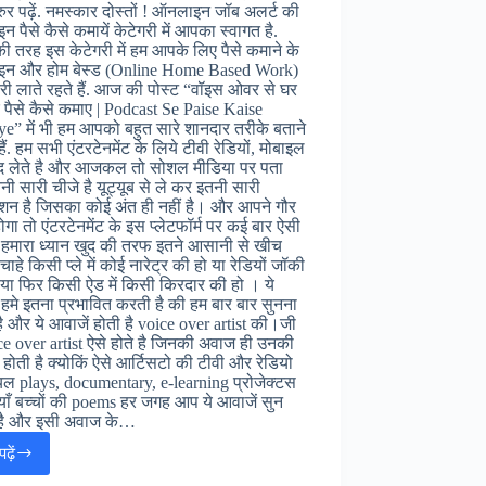
र पढ़ें. नमस्कार दोस्तों ! ऑनलाइन जॉब अलर्ट की
 पैसे कैसे कमायें केटेगरी में आपका स्वागत है.
की तरह इस केटेगरी में हम आपके लिए पैसे कमाने के
न और होम बेस्ड (Online Home Based Work)
ी लाते रहते हैं. आज की पोस्ट “वॉइस ओवर से घर
 पैसे कैसे कमाए | Podcast Se Paise Kaise
” में भी हम आपको बहुत सारे शानदार तरीके बताने
हैं. हम सभी एंटरटेनमेंट के लिये टीवी रेडियों, मोबाइल
द लेते है और आजकल तो सोशल मीडिया पर पता
नी सारी चीजे है यूट्यूब से ले कर इतनी सारी
ेशन है जिसका कोई अंत ही नहीं है। और आपने गौर
ोगा तो एंटरटेनमेंट के इस प्लेटफॉर्म पर कई बार ऐसी
 हमारा ध्यान खुद की तरफ इतने आसानी से खीच
 चाहे किसी प्ले में कोई नारेट्र की हो या रेडियों जॉकी
 या फिर किसी ऐड में किसी किरदार की हो । ये
 हमे इतना प्रभावित करती है की हम बार बार सुनना
है और ये आवाजें होती है voice over artist की।जी
ce over artist ऐसे होते है जिनकी अवाज ही उनकी
होती है क्योकिं ऐसे आर्टिसटो की टीवी और रेडियो
यल plays, documentary, e-learning प्रोजेक्टस
ाँ बच्चों की poems हर जगह आप ये आवाजें सुन
है और इसी अवाज के…
ढ़ें
Hindi
Voice