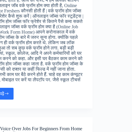
ेक्ट होती है. आज की पोस्ट में हम आपको बतायंगे
ाइन जॉब वर्क फ्रॉम होम क्या होती है, Online
or Freshers कौनसी होती हैं | वर्क फ्रॉम होम जॉब्स
ेशेर कैसे शुरू करें | ऑनलाइन जॉब्स फॉर स्टूडेंट्स |
्रॉम होम जॉब्स फॉर फ्रेशेर से कितने पैसे कमा सकते
ऑनलाइन जॉब्स वर्क फ्रॉम होम क्या है (Online Job
 Work Form Home) आपने करोनाकाल में वर्क
ोम जॉब्स के बारे में जरुर सुना होगा. क्योंकि पहले
ग ही वर्क फ्रॉम होम करते थे. लेकिन जब लॉक
ुआ तो सब कुछ वर्क फ्रॉम होने लगा. बड़ी बड़ी
यां, स्कूल, कोलेज, आदि ने अपने कर्मचारियों को घर
ाम करने को कहा. और इसी घर बैठकर काम करने को
रॉम होम जॉब्स कहा जाता है. वर्क फ्रॉम होम जॉब्स के
सी को दफ्तर या कहीं फिल्ड में नहीं जाना होता.
भी काम घर बैठे करने होते हैं. चाहे वह काम कंप्यूटर
, मोबाइल पर करें या लैपटॉप पर. जैसे स्कूल टीचर्स
ढ़ें
ऑनलाइन
वर्क
फ्रॉम
होम
जॉब्स
फॉर
 Voice Over Jobs For Beginners From Home
फ्रेशर्स