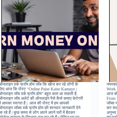
ऑनलाइन वर्क फ्रॉम होम जॉब कि खोज कर रहे लोगों के
नमस्का
लिए आज कि पोस्ट “Online Paise Kaise Kamaye |
Work f
ऑनलाइन जॉब वर्क फ्रॉम होम” बहुत काम आ सकती है.
आज की 
ऑनलाइन जॉब अलेर्ट की ऑनलाइन पैसे कैसे कमाए केटेगरी
From 
में आपका स्वागत है | आज की पोस्ट में हम आपको
जॉब्स य
ऑनलाइन जॉब्स वर्क फ्रॉम होम की शानदार जानकारी देने
कर सकत
जा रहे हैं | कुछ समय से लोग अपने अपने घरों में बैठकर
अनुभव 