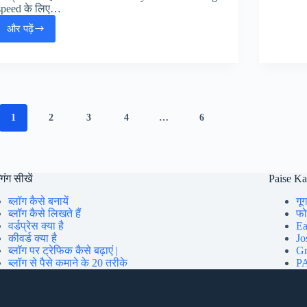
speed के लिए…
और पढ़ें
जेनरेटप्रेस
वर्डप्रेस
थीम
क्या
है
(Free
WordPress
1
2
3
4
…
6
Themes
in
Hindi)
गिंग सीखें
Paise K
ब्लॉग कैसे बनायें
गूग
ब्लॉग कैसे लिखते हैं
फोन
वर्डप्रेस क्या है
Ea
कीवर्ड क्या है
Jo
ब्लॉग पर ट्रेफिक कैसे बढ़ाएं |
Gr
ब्लॉग से पैसे कमाने के 20 तरीके
PA