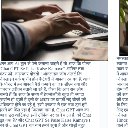
नमस्का
अगर आप AI टूल से पैसे कमाना चाहते हैं तो आज कि पोस्ट
स्वागत
“Chat GPT Se Paise Kaise Kamaye” आखिर तक
मकर सक
जरुर पढ़ें. नमस्कार दोस्तों ! ऑनलाइन जॉब अलर्ट कि
में आप
ऑनलाइन वर्क फ्रॉम होम कैटेगरी में आपका स्वागत है. आज
ऑनलाइ
कि पोस्ट में हम आपको पैसे कमाने का एक डीएम नया और
जानकार
शानदार तरीका बताने जा रहे हैं. जैसा कि आप सब लोग
होम जॉब
जानते हैं कि आज के समय में टेक्नोलॉजी बहुत ही ज्यादा
की आप 
एडवांस हो चुकी है इसी के आधार पर काफी नई चीजों की
की वजह
आविष्कार होते जा रहे हैं, इसी प्रकार से एक नया टूल हमें
के लिए
देखने को मिल रहा है जिसका नाम है, Chat GPT आज का
लिए एक
हमारा पूरा आर्टिकल इसी टॉपिक पर रहने वाला है, की Chat
ऑनलाइन
gpt क्या है? और Chat GPT Se Paise Kaise Kamaye।
Hindi)
जब से Chat GPT का नाम हमने सुना है और थोड़ी बहुत
वाले ह