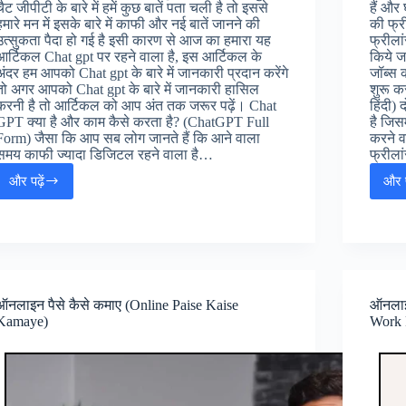
चैट जीपीटी के बारे में हमें कुछ बातें पता चली है तो इससे
हैं और
हमारे मन में इसके बारे में काफी और नई बातें जानने की
की फ्र
उत्सुकता पैदा हो गई है इसी कारण से आज का हमारा यह
फ्रीलां
आर्टिकल Chat gpt पर रहने वाला है, इस आर्टिकल के
किये जा
अंदर हम आपको Chat gpt के बारे में जानकारी प्रदान करेंगे
जॉब्स 
तो अगर आपको Chat gpt के बारे में जानकारी हासिल
शुरू कर
करनी है तो आर्टिकल को आप अंत तक जरूर पढ़ें। Chat
हिंदी)
GPT क्या है और काम कैसे करता है? (ChatGPT Full
है जिसम
Form) जैसा कि आप सब लोग जानते हैं कि आने वाला
करने व
समय काफी ज्यादा डिजिटल रहने वाला है…
फ्रीला
और पढ़ें
और प
चैट
जीपीटी
से
पैसे
कैसे
कमायें
(ChatGpt
ऑनलाइन पैसे कैसे कमाए (Online Paise Kaise
ऑनलाइन
Se
Kamaye)
Work 
Paise
Kaise
Kamaye)