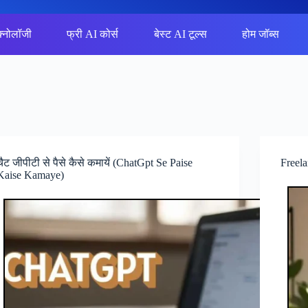
क्नोलॉजी
फ्री AI कोर्स
बेस्ट AI टूल्स
होम जॉब्स
चैट जीपीटी से पैसे कैसे कमायें (ChatGpt Se Paise
Freela
Kaise Kamaye)