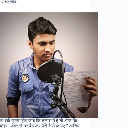
स ओवर जॉब
(Google
Work
From
Home
Jobs
for
Freshers)
 वर्क फ्रॉम होम जॉब कि तलाश में हैं तो आज कि
“वोइस ओवर से घर बैठ कर पैसे कैसे कमाए ” आखिर