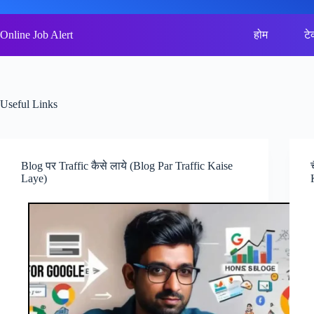
Skip
to
content
Online Job Alert
होम
टे
Useful Links
Blog पर Traffic कैसे लाये (Blog Par Traffic Kaise
Laye)