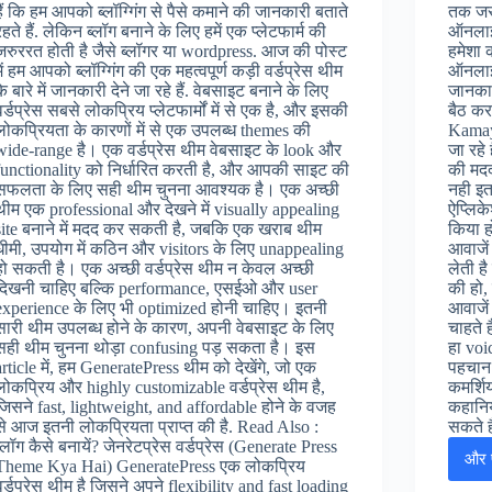
हैं कि हम आपको ब्लॉग्गिंग से पैसे कमाने की जानकारी बताते
तक जरु
रहते हैं. लेकिन ब्लॉग बनाने के लिए हमें एक प्लेटफार्म की
ऑनलाइन
जरुररत होती है जैसे ब्लॉगर या wordpress. आज की पोस्ट
हमेशा 
में हम आपको ब्लॉग्गिंग की एक महत्वपूर्ण कड़ी वर्डप्रेस थीम
ऑनलाइ
के बारे में जानकारी देने जा रहे हैं. वेबसाइट बनाने के लिए
जानकार
वर्डप्रेस सबसे लोकप्रिय प्लेटफार्मों में से एक है, और इसकी
बैठ कर
लोकप्रियता के कारणों में से एक उपलब्ध themes की
Kamaye
wide-range है। एक वर्डप्रेस थीम वेबसाइट के look और
जा रहे 
functionality को निर्धारित करती है, और आपकी साइट की
की मद
सफलता के लिए सही थीम चुनना आवश्यक है। एक अच्छी
नही इत
थीम एक professional और देखने में visually appealing
ऐप्लिक
site बनाने में मदद कर सकती है, जबकि एक खराब थीम
किया ह
धीमी, उपयोग में कठिन और visitors के लिए unappealing
आवाजें
हो सकती है। एक अच्छी वर्डप्रेस थीम न केवल अच्छी
लेती है
दिखनी चाहिए बल्कि performance, एसईओ और user
की हो,
experience के लिए भी optimized होनी चाहिए। इतनी
आवाजें
सारी थीम उपलब्ध होने के कारण, अपनी वेबसाइट के लिए
चाहते 
सही थीम चुनना थोड़ा confusing पड़ सकता है। इस
हा voi
article में, हम GeneratePress थीम को देखेंगे, जो एक
पहचान 
लोकप्रिय और highly customizable वर्डप्रेस थीम है,
कमर्शि
जिसने fast, lightweight, and affordable होने के वजह
कहानिय
से आज इतनी लोकप्रियता प्राप्त की है. Read Also :
सकते 
ब्लॉग कैसे बनायें? जेनरेटप्रेस वर्डप्रेस (Generate Press
और प
Theme Kya Hai) GeneratePress एक लोकप्रिय
वर्डप्रेस थीम है जिसने अपने flexibility and fast loading