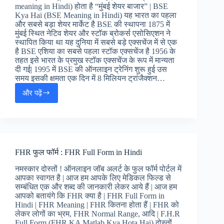
meaning in Hindi) होता है “मुंबई शेयर बाजार” | BSE
Kya Hai (BSE Meaning in Hindi) यह भारत का पहला
और सबसे बड़ा शेयर मार्केट है BSE की स्थापना 1875 में
मुंबई स्थित नेटिव शेयर और स्टॉक ब्रोकर्स एसोसिएशन ने
स्थापित किया था यह दुनिया में सबसे बड़े एक्सचेंज में से एक
है BSE एशिया का सबसे पहला स्टॉक एक्सचेंज है 1956 के
तहत इसे भारत के प्रमुख स्टॉक एक्सचेंज के रूप में मान्यता
दी गई| 1995 में BSE की ऑनलाइन ट्रेनिंग शुरू हुई उस
समय इसकी क्षमता एक दिन में 8 मिलियन ट्रांजैक्शन…
और पढ़ें
बीएसई
फुल
फॉर्म
:
BSE
Full
FHR फुल फॉर्म : FHR Full Form in Hindi
Form
in
नमस्कार दोस्तों ! ऑनलाइन जॉब अलर्ट के फुल फॉर्म पोर्टल में
Hindi
आपका स्वागत है | आज हम आपके लिए मेडिकल फिल्ड से
सम्बंधित एक और शब्द की जानकारी लेकर आये हैं | आज हम
आपको बतायंगे कि FHR क्या है | FHR Full Form in
Hindi | FHR Meaning | FHR कितना होता हैं | FHR को
लेकर लोगों का भ्रम, FHR Normal Range, आदि | F.H.R
Full Form (FHR KA Matlab Kya Hota Hai) दोस्तों