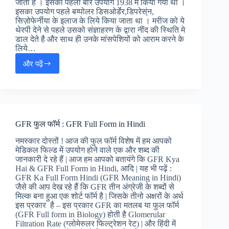
जाता है । इसका पहली बार उपयोग 1938 मे किया गया था ।
इसका उपयोग पहले बय्पोलर डिसओर्डेर,डिपरेस्ंन,
सिज़ोफेर्नीया के इलाज के लिये किया जाता था । मरीज को ये
थेरपी देने से पहले उसको संज्ञाहरण के द्वारा नींद की स्थिति मे
डाल देते है और साथ ही उनके मांसपेशियों को आराम करने के
लिये…
और पढ़ें
ECT
Full
Form
Hindi
:
ECT
GFR फुल फॉर्म : GFR Full Form in Hindi
Kya
Hai
नमस्कार दोस्तों ! आज की फुल फॉर्म विशेष में हम आपको
मेडिकल फिल्ड में उपयोग होने वाले एक और शब्द की
जानकारी दे रहे हैं | आज हम आपको बतायंगे कि GFR Kya
Hai & GFR Full Form in Hindi, आदि | यह भी पढ़ें :
GFR Ka Full Form Hindi (GFR Meaning in Hindi)
जैसे की आप देख रहे हैं कि GFR तीन अंग्रेजी के शब्दों से
मिल्क बना हुआ एक शोर्ट फॉर्म है | जिसके तीनो अक्षरों के अर्थ
इस प्रकार है – इस प्रकार GFR का मतलब या फुल फॉर्म
(GFR Full form in Biology) होती है Glomerular
Filtration Rate (ग्लोमेरुलर फिल्ट्रेशन रेट) | और हिंदी में