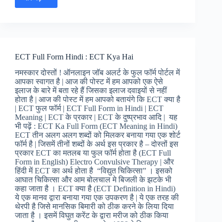
NSE
Full
Form
in
Hindi
:
ECT Full Form Hindi : ECT Kya Hai
NSE
Ka
नमस्कार दोस्तों ! ऑनलाइन जॉब अलर्ट के फुल फॉर्म पोर्टल में
Matlab
आपका स्वागत है | आज की पोस्ट में हम आपको एक ऐसे
Kya
इलाज के बारे में बता रहे हैं जिसका इलाज दवाइयों से नहीं
Hai
होता है | आज की पोस्ट में हम आपको बतायंगे कि ECT क्या है
| ECT फुल फॉर्म | ECT Full Form in Hindi | ECT
Meaning | ECT के प्रकार | ECT के दुष्प्रभाव आदि | यह
भी पढ़ें : ECT Ka Full Form (ECT Meaning in Hindi)
ECT तीन अलग अलग शब्दों को मिलकर बनाया गया एक शोर्ट
फॉर्म है | जिसमें तीनों शब्दों के अर्थ इस प्रकार है – दोस्तों इस
प्रकार ECT का मतलब या फुल फॉर्म होता है (ECT Full
Form in English) Electro Convulsive Therapy | और
हिंदी में ECT का अर्थ होता है “विद्युत चिकित्सा” । इसको
आघात चिकित्सा और आम बोलचाल मे बिजली के झटके भी
कहा जाता है । ECT क्या है (ECT Definition in Hindi)
ये एक मानव द्वारा बनाया गया एक उपकरण है | ये एक तरह की
थेरपी है जिसे मानसिक बिमारी को ठीक करने के लिया दिया
जाता है । इसमें विघुत करेंट के द्वारा मरीज को ठीक किया