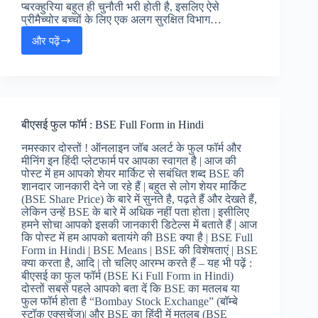
प्बरक्हुरिया बहुत ही चुनौती भरी होती है, इसलिए ऐसे
प्रीमैच्योर बच्चों के लिए एक अलग सुरक्षित विभाग…
और पढ़ें
NICU
फुल
फॉर्म
इन
हिंदी
:
बीएसई फुल फॉर्म : BSE Full Form in Hindi
NICU
Full
नमस्कार दोस्तों ! ऑनलाइन जॉब अलर्ट के फुल फॉर्म और
Form
मीनिंग इन हिंदी प्लेटफार्म पर आपका स्वागत है | आज की
in
पोस्ट में हम आपको शेयर मार्किट से सबंधित शब्द BSE की
Hindi
शानदार जानकारी देने जा रहे हैं | बहुत से लोग शेयर मार्किट
(BSE Share Price) के बारे में सुनते है, पढ़ते हैं और देखते हैं,
लेकिन उन्हें BSE के बारे में अधिक नहीं पता होता | इसीलिए
हमने सोचा आपको इसकी जानकारी डिटेल्स में बताते हैं | आज
कि पोस्ट में हम आपको बतायंगे की BSE क्या है | BSE Full
Form in Hindi | BSE Means | BSE की विशेषताएं | BSE
क्या करता है, आदि | तो चलिए आरम्भ करते हैं – यह भी पढ़ें :
बीएसई का फुल फॉर्म (BSE Ki Full Form in Hindi)
दोस्तों सबसे पहले आपको बता दें कि BSE का मतलब या
फुल फॉर्म होता है “Bombay Stock Exchange” (बॉम्बे
स्टॉक एक्सचेंज)| और BSE का हिंदी में मतलब (BSE