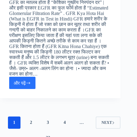
GFR का मतलब होता है “केशिका गुच्छीय निस्पंदन दर” |
और इसी प्रकार EGFR का फुल फॉर्म होता है “Estimated
Glomerular Filtration Rate” . GFR Kya Hota Hai
(What is EGFR in Test in Hindi) GFR हमारे शरीर के
किड्नी में होता हैं जो रक्त को छान कर मूत्र तथा शरीर की
गन्दगी को बाहर निकालने का काम करता हैं ।GFR का
परीक्षण इसलिए किया जाता हैं की यहां पता लगा सके की
आपकी किड्नी कितने अच्छे तरीके से काम कर रहा हैं ।
GFR कितना होता हैं (GFR Kitna Hona Chahiye) एक
स्वास्थ्य मनुष्य की किड्नी 180 लीटर रक्त फिल्टर कर
सकती हैं और 1.5 लीटर के लगभग मूत्र (urine) बना सकती
हैं । GFR व्यक्ति विशेष में सबमें अलग अलग हो सकता हैं? •
जैसे- उम्र• अलग -अलग लिंग का होना ।• ज्यादा और कम
वजन का होना…
और पढ़ें
GFR
फुल
फॉर्म
:
GFR
Full
Form
1
2
3
4
…
NEXT
in
Hindi