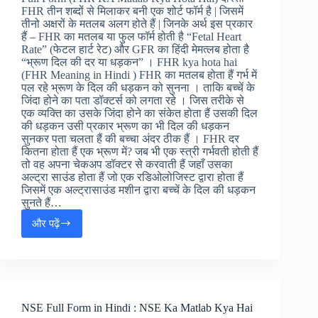
FHR तीन शब्दों से मिलाकर बनी एक शोर्ट फॉर्म है | जिसमें
तीनो अक्षरों के मतलब अलग होते हैं | जिनके अर्थ इस प्रकार
हैं – FHR का मतलब या फुल फॉर्म होती है “Fetal Heart
Rate” (फेटल हार्ट रेट) और GFR का हिंदी मेमत्लब होता है
“भ्रूण दिल की दर या धड़कन” । FHR kya hota hai
(FHR Meaning in Hindi ) FHR का मतलब होता हैं गर्भ में
पल रहे भ्रूण के दिल की धड़कन को सुनना । ताकि बच्चें के
जिंदा होने का पता डॉक्टर्स को लगता रहे । जिस तरीके से
एक व्यक्ति का उसके जिंदा होने का संकेत होता हैं उसकी दिल
की धड़कन उसी प्रकार भ्रूण का भी दिल की धड़कन
सुनकर पता चलता हैं की बच्चा अंदर ठीक हैं । FHR दर
कितना होता हैं एक भ्रूण में? जब भी एक स्त्री गर्भवती होती हैं
तो वह अपना चेकअप डॉक्टर से करवाती हैं जहाँ उसका
अल्ट्रा साउंड होता हैं जो एक रडिओलोजिस्ट द्वारा होता हैं
जिसमें एक अल्ट्रासाउंड मशीन द्वारा बच्चें के दिल की धड़कन
सुनते हैं…
और पढ़ें
FHR
फुल
फॉर्म
:
FHR
Full
NSE Full Form in Hindi : NSE Ka Matlab Kya Hai
Form