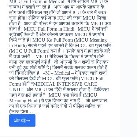
MICU Full Form in Medical” में हम आपको MICU के
सम्बन्ध में बताने जा रहे हैं | अगर आप या आपके पहचान के
लोग कभी हॉस्पिटल गए होंगे तो आपने ICU के बारे में जरुर
सुना होगा | लेकिन कई जगह ICU की जहग MICU लिखा
होता है | आज की पोस्ट में हम आपको बतायंगे कि MICU क्या
होता है | MICU Full Form in Hindi | MICU में कौनसी
सुविधाएँ मिलती हैं और कौनसे उपकरण MICU में उपयोग
किये जाते हैं | MICU Ka Full Form (MICU Meaning
in Hindi) सबसे पहले हम जानते है कि MICU का फुल फॉर्म
(M I C U Full Form) क्या है । इसके बाद में हम इसके बारे
मैं चर्चा करेंगें । MICU मेडिकल के फिल्ड में उपयोग होने
वाला एक महत्वपूर्ण वर्ड है | जो अंग्रेजी के 4 शब्दों से मिलकर
बनी हुई एक शोर्ट फॉर्म है | जिसमें सबके मलतब अलग होते हैं |
जो निम्नलिखित है : –M – Medical – मेडिकल चारों शब्दों
को मिलकर देखें तो MICU की फुल फॉर्म (M ICU Full
Form) होगी “MEDICAL INTENSIVE CARE
UNIT” | और MICU का हिंदी में मतलब होता है “चिकित्सा
गहन देखभाल इकाई ” | MICU क्या होता हैं (MICU
Meaning Hindi) य़े एक विभाग का नाम हैं । जो अस्पताल
का ही एक विभाग हैं जहाँ गंभीर रोगों से पीड़ित व्यक्ति का
ईलाज होता…
और पढ़ें
Full
Form
of