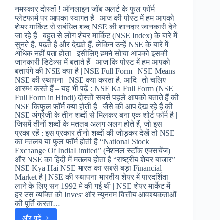
in
नमस्कार दोस्तों ! ऑनलाइन जॉब अलर्ट के फुल फॉर्म
Hindi
प्लेटफार्म पर आपका स्वागत है | आज की पोस्ट में हम आपको
शेयर मार्किट से सबंधित शब्द NSE की शानदार जानकारी देने
जा रहे हैं | बहुत से लोग शेयर मार्किट (NSE Index) के बारे में
सुनते है, पढ़ते हैं और देखते हैं, लेकिन उन्हें NSE के बारे में
अधिक नहीं पता होता | इसीलिए हमने सोचा आपको इसकी
जानकारी डिटेल्स में बताते हैं | आज कि पोस्ट में हम आपको
बतायंगे की NSE क्या है | NSE Full Form | NSE Means |
NSE की स्थापना | NSE क्या करता है, आदि | तो चलिए
आरम्भ करते हैं – यह भी पढ़ें : NSE Ka Full Form (NSE
Full Form in Hindi) दोस्तों सबसे पहले आपको बताते हैं की
NSE किफुल फॉर्म क्या होती है | जैसे की आप देख रहे हैं की
NSE अंग्रेजी के तीन शब्दों से मिलकर बना एक शोर्ट फॉर्म है |
जिसमें तीनों शब्दों के मतलब अलग अलग होते हैं, जो इस
प्रका रहें : इस प्रकार तीनो शब्दों की जोड़कर देखें तो NSE
का मतलब या फुल फॉर्म होती है “National Stock
Exchange Of IndiaLimited” (नेशनल स्टॉक एक्सचेंज) |
और NSE का हिंदी में मतलब होता है “राष्ट्रीय शेयर बाजार” |
NSE Kya Hai NSE भारत का सबसे बड़ा Financial
Market है | NSE की स्थापना भारतीय शेयर में पारदर्शिता
लाने के लिए सन 1992 में की गई थी | NSE शेयर मार्केट में
हर उस व्यक्ति को Invest और न्यूनतम वित्तीय आवश्यकताओं
की पूर्ति करता…
और पढ़ें