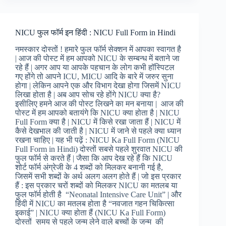
MICU
in
Hindi
NICU फुल फॉर्म इन हिंदी : NICU Full Form in Hindi
:
MICU
नमस्कार दोस्तों ! हमारे फुल फॉर्म सेक्शन में आपका स्वागत है
Full
| आज की पोस्ट में हम आपको NICU के सम्बन्ध में बताने जा
Form
रहे हैं | अगर आप या आपके पहचान के लोग कभी हॉस्पिटल
in
गए होंगे तो आपने ICU, MICU आदि के बारे में जरुर सुना
Medical
होगा | लेकिन आपने एक और विभाग देखा होगा जिसमें NICU
लिखा होता है | अब आप सोच रहे होंगे NICU क्या है?
इसीलिए हमने आज की पोस्ट लिखने का मन बनाया | आज की
पोस्ट में हम आपको बतायंगे कि NICU क्या होता है | NICU
Full Form क्या है | NICU में किसे रखा जाता हैं | NICU में
कैसे देखभाल की जाती है | NICU में जाने से पहले क्या ध्यान
रखना चाहिए | यह भी पढ़ें : NICU Ka Full Form (NICU
Full Form in Hindi) दोस्तों सबसे पहले शुरवात NICU की
फुल फॉर्म से करते हैं | जैसा कि आप देख रहे हैं कि NICU
शोर्ट फॉर्म अंग्रेजी के 4 शब्दों को मिलकर बनानी गई है,
जिसमें सभी शब्दों के अर्थ अलग अलग होते हैं | जो इस प्रकार
हैं : इस प्रकार चरों शब्दों को मिलकर NICU का मतलब या
फुल फॉर्म होती है “Neonatal Intensive Care Unit” | और
हिंदी में NICU का मतलब होता है “नवजात गहन चिकित्सा
इकाई” | NICU क्या होता हैं (NICU Ka Full Form)
दोस्तों समय से पहले जन्म लेने वाले बच्चों के जन्म की