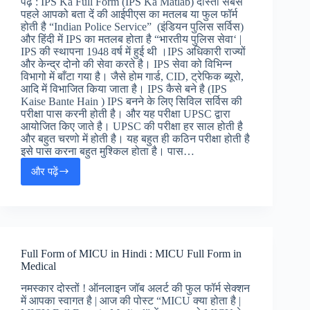
पढ़ें : IPS Ka Full Form (IPS Ka Matlab) दोस्तों सबसे
पहले आपको बता दें की आईपीएस का मतलब या फुल फॉर्म
होती है “Indian Police Service” (इंडियन पुलिस सर्विस)
और हिंदी में IPS का मतलब होता है “भारतीय पुलिस सेवा‘ |
IPS की स्थापना 1948 वर्ष में हुई थी ।IPS अधिकारी राज्यों
और केन्द्र दोनो की सेवा करते है। IPS सेवा को विभिन्न
विभागो में बाँटा गया है। जैसे होम गार्ड, CID, ट्रेफिक ब्यूरो,
आदि में विभाजित किया जाता है। IPS कैसे बने है (IPS
Kaise Bante Hain ) IPS बनने के लिए सिविल सर्विस की
परीक्षा पास करनी होती है। और यह परीक्षा UPSC द्वारा
आयोजित किए जाते है। UPSC की परीक्षा हर साल होती है
और बहुत चरणो में होती है। यह बहुत ही कठिन परीक्षा होती है
इसे पास करना बहुत मुश्किल होता है। पास…
और पढ़ें
आईपीएस
का
फुल
फॉर्म
:
IPS
Full Form of MICU in Hindi : MICU Full Form in
Full
Medical
Form
in
नमस्कार दोस्तों ! ऑनलाइन जॉब अलर्ट की फुल फॉर्म सेक्शन
Hindi
में आपका स्वागत है | आज की पोस्ट “MICU क्या होता है |