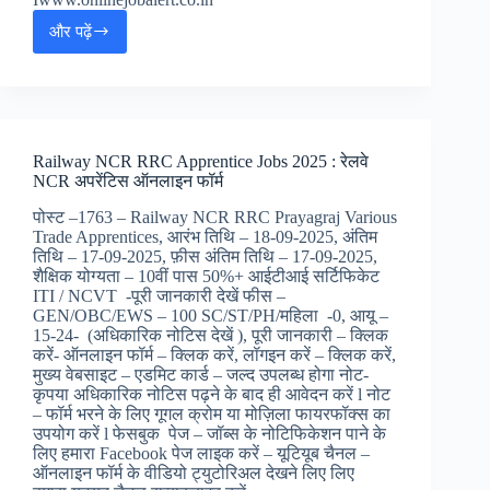
और पढ़ें
IBPS
Gramin
Bank
RRB
14th
Online
Railway NCR RRC Apprentice Jobs 2025 : रेलवे
Form
NCR अपरेंटिस ऑनलाइन फॉर्म
2025
:
पोस्ट –1763 – Railway NCR RRC Prayagraj Various
IBPS
Trade Apprentices, आरंभ तिथि – 18-09-2025, अंतिम
ग्रामीण
तिथि – 17-09-2025, फ़ीस अंतिम तिथि – 17-09-2025,
बैंक
शैक्षिक योग्यता – 10वीं पास 50%+ आईटीआई सर्टिफिकेट
14th
ITI / NCVT -पूरी जानकारी देखें फीस –
ऑनलाइन
GEN/OBC/EWS – 100 SC/ST/PH/महिला -0, आयू –
फॉर्म,
15-24- (अधिकारिक नोटिस देखें ), पूरी जानकारी – क्लिक
करें- ऑनलाइन फॉर्म – क्लिक करें, लॉगइन करें – क्लिक करें,
मुख्य वेबसाइट – एडमिट कार्ड – जल्द उपलब्ध होगा नोट-
कृपया अधिकारिक नोटिस पढ़ने के बाद ही आवेदन करें l नोट
– फॉर्म भरने के लिए गूगल क्रोम या मोज़िला फायरफॉक्स का
उपयोग करें l फेसबुक पेज – जॉब्स के नोटिफिकेशन पाने के
लिए हमारा Facebook पेज लाइक करें – यूटियूब चैनल –
ऑनलाइन फॉर्म के वीडियो ट्युटोरिअल देखने लिए लिए