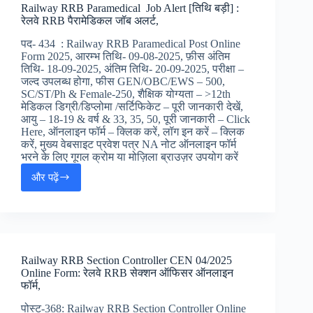
Railway RRB Paramedical Job Alert [तिथि बड़ी] :
Alert
रेलवे RRB पैरामेडिकल जॉब अलर्ट,
2025
–
पद- 434 : Railway RRB Paramedical Post Online
इंटेलिजेंस
Form 2025, आरम्भ तिथि- 09-08-2025, फ़ीस अंतिम
ब्यूरो
तिथि- 18-09-2025, अंतिम तिथि- 20-09-2025, परीक्षा –
SA/MT
जल्द उपलब्ध होगा, फीस GEN/OBC/EWS – 500,
जॉब
SC/ST/Ph & Female-250, शैक्षिक योग्यता – >12th
अलर्ट,
मेडिकल डिग्री/डिप्लोमा /सर्टिफिकेट – पूरी जानकारी देखें,
आयु – 18-19 & वर्ष & 33, 35, 50, पूरी जानकारी – Click
Here, ऑनलाइन फॉर्म – क्लिक करें, लॉग इन करें – क्लिक
करें, मुख्य वेबसाइट प्रवेश पत्र NA नोट ऑनलाइन फॉर्म
भरने के लिए गूगल क्रोम या मोज़िला ब्राउज़र उपयोग करें
और पढ़ें
Railway
RRB
Paramedical
Job
Alert
[तिथि
Railway RRB Section Controller CEN 04/2025
बड़ी]
Online Form: रेलवे RRB सेक्शन ऑफिसर ऑनलाइन
:
फॉर्म,
रेलवे
RRB
पोस्ट-368: Railway RRB Section Controller Online