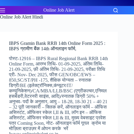
Skip
to
Online Job Alert
content
Online Job Alert Hindi
IBPS Gramin Bank RRB 14th Online Form 2025 :
IBPS ग्रामीण बैंक 14th ऑनलाइन फॉर्म,
पोस्ट-12916 – IBPS Rural Regional Bank RRB 14th
Online Form, आरम्भ तिथि- 01-09-2025, अंतिम तिथि-
21-09-2025, फ़ी अंतिम तिथि- 21-09-2025, परीक्षा तिथि
प्री- Nov- Dec 2025, फीस GEN/OBC/EWS –
850,SC/ST/PH -175, शैक्षिक योग्यता – स्नातक
डिग्री/BE (इलेक्ट्रॉनिक्स,कंप्यूटर/IT/
कम्युनिकेशन)/CA/MBA/LLB/BSC (एग्रीकल्चर,एनिमल
हसबेंडरी,वेटरनरी साइंस, आदि)/स्नातक डिग्री 50% +
अनुभव- पदों के अनुसार, आयु – 18-28, 18-30 21 – 40 21
– 32 पूरी जानकारी – क्लिक करें, ऑनलाइन फॉर्म – ऑफिस
असिस्टंट, ऑफिसर स्केल I,II & III, लॉग इन – ऑफिस
असिस्टंट, ऑफिसर स्केल I,II & III, मुख्य वेबसाइट प्रवेश
पत्र Coming Soon, नोट- ऑनलाइन फॉर्म गूगल क्रोम या
मोज़िला ब्राउज़र में ओपन करके भरें
Iwww.onlinejobalert.co.in