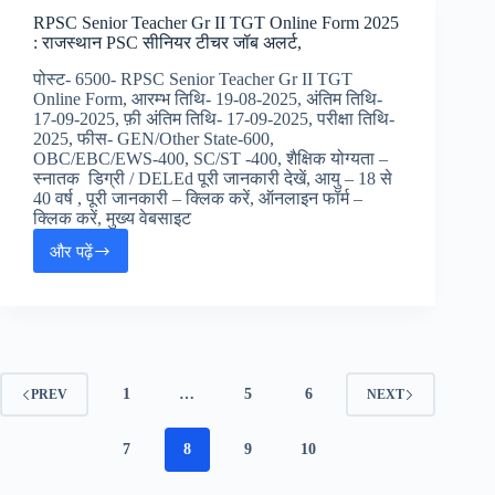
Form
RPSC Senior Teacher Gr II TGT Online Form 2025
2025:
: राजस्थान PSC सीनियर टीचर जॉब अलर्ट,
इंडियन
आयल
पोस्ट- 6500- RPSC Senior Teacher Gr II TGT
जूनियर
Online Form, आरम्भ तिथि- 19-08-2025, अंतिम तिथि-
JE
17-09-2025, फ़ी अंतिम तिथि- 17-09-2025, परीक्षा तिथि-
ऑनलाइन
2025, फीस- GEN/Other State-600,
फॉर्म,
OBC/EBC/EWS-400, SC/ST -400, शैक्षिक योग्यता –
स्नातक डिग्री / DELEd पूरी जानकारी देखें, आयु – 18 से
40 वर्ष , पूरी जानकारी – क्लिक करें, ऑनलाइन फॉर्म –
क्लिक करें, मुख्य वेबसाइट
और पढ़ें
RPSC
Senior
Teacher
Gr
II
TGT
Online
1
…
5
6
PREV
NEXT
Form
2025
:
7
8
9
10
राजस्थान
PSC