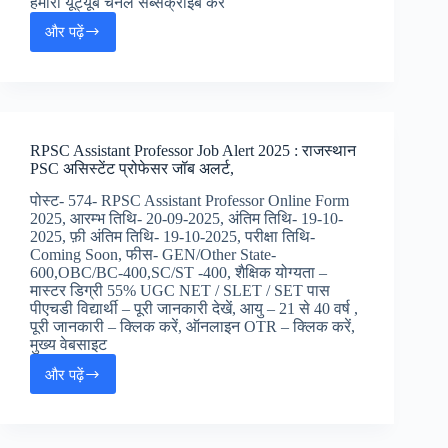
हमारा यूट्यूब चैनल सब्सक्राइब करें
और पढ़ें
Railway
NCR
RRC
Apprentice
Jobs
2025
RPSC Assistant Professor Job Alert 2025 : राजस्थान
:
PSC असिस्टेंट प्रोफेसर जॉब अलर्ट,
रेलवे
NCR
पोस्ट- 574- RPSC Assistant Professor Online Form
अपरेंटिस
2025, आरम्भ तिथि- 20-09-2025, अंतिम तिथि- 19-10-
ऑनलाइन
2025, फ़ी अंतिम तिथि- 19-10-2025, परीक्षा तिथि-
फॉर्म
Coming Soon, फीस- GEN/Other State-
600,OBC/BC-400,SC/ST -400, शैक्षिक योग्यता –
मास्टर डिग्री 55% UGC NET / SLET / SET पास
पीएचडी विद्यार्थी – पूरी जानकारी देखें, आयु – 21 से 40 वर्ष ,
पूरी जानकारी – क्लिक करें, ऑनलाइन OTR – क्लिक करें,
मुख्य वेबसाइट
और पढ़ें
RPSC
Assistant
Professor
Job