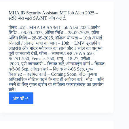
Alert
2025
MHA IB Security Assistant MT Job Alert 2025 –
:
इंटेलिजेंस ब्यूरो SA/MT जॉब अलर्ट,
राजस्थान
PSC
पोस्ट -455- MHA IB SA/MT Job Alert 2025, आरंभ
असिस्टेंट
तिथि – 06-09-2025, अंतिम तिथि – 28-09-2025, फ़ीस
प्रोफेसर
अंतिम तिथि – 28-09-2025, शैक्षिक योग्यता – 10th /स्थाई
जॉब
निवासी / लोकल भाषा का ज्ञान – 10th + LMV ड्राइविंग
अलर्ट,
लाइसेंस और मोटर मकेनिक का ज्ञान और 1 साल का अनुभव
पूरी जानकारी देखें, फीस – सामान्य/OBC/EWS-650,
SC/ST-550, Female- 550, आयू – 18-27, परीक्षा –
2023, पूरी जानकारी – क्लिक करें, ऑनलाइन फॉर्म – क्लिक
करें-06 Sep, लॉगइन करें – क्लिक करें-06 Sep, मुख्य
वेबसाइट – एडमिट कार्ड – Coming Soon, नोट- कृपया
अधिकारिक नोटिस पढ़ने के बाद ही आवेदन करें l नोट – फॉर्म
भरने के लिए गूगल क्रोम या मोज़िला फायरफॉक्स का उपयोग
करें l
और पढ़ें
MHA
IB
Security
Assistant
MT
Job