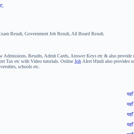
ट,
ri Exam Result, Government Job Result, All Board Result.
w Admissions, Results, Admit Cards, Answer Keys etc & also provide u
t Tax etc with Video tutorials. Online
Job
Alert Hindi also provides u
ersities, schools etc.
यहाँ 
यहाँ 
यहाँ 
यहाँ 