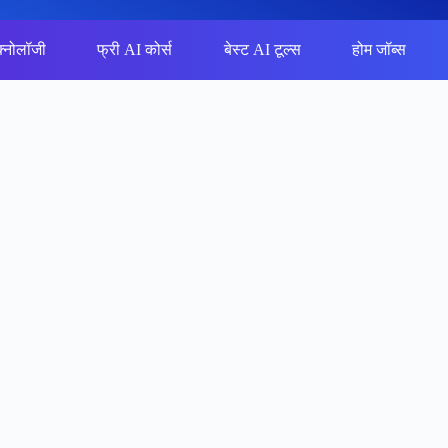
क्नोलॉजी
फ्री AI कोर्स
बेस्ट AI टूल्स
होम जॉब्स