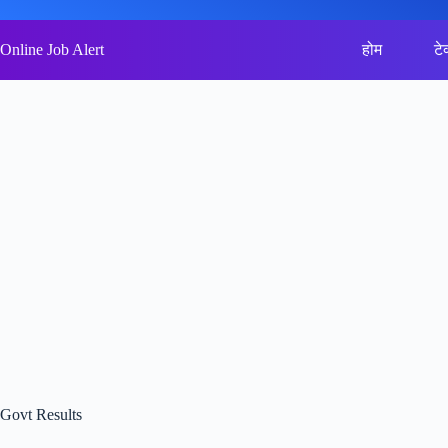
Skip
to
content
Online Job Alert
होम
टे
Govt Results