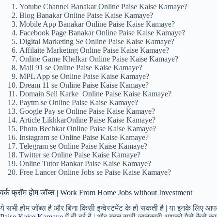
Yotube Channel Banakar Online Paise Kaise Kamaye?
Blog Banakar Online Paise Kaise Kamaye?
Mobile App Banakar Online Paise Kaise Kamaye?
Facebook Page Banakar Online Paise Kaise Kamaye?
Digital Marketing Se Online Paise Kaise Kamaye?
Affilaite Marketing Online Paise Kaise Kamaye?
Online Game Khelkar Online Paise Kaise Kamaye?
Mall 91 se Online Paise Kaise Kamaye?
MPL App se Online Paise Kaise Kamaye?
Dream 11 se Online Paise Kaise Kamaye?
Domain Sell Karke Online Paise Kaise Kamaye?
Paytm se Online Paise Kaise Kamaye?
Google Pay se Online Paise Kaise Kamaye?
Article LikhkarOnline Paise Kaise Kamaye?
Photo Bechkar Online Paise Kaise Kamaye?
Instagram se Online Paise Kaise Kamaye?
Telegram se Online Paise Kaise Kamaye?
Twitter se Online Paise Kaise Kamaye?
Online Tutor Bankar Paise Kaise Kamaye?
Free Lancer Online Jobs se Paise Kaise Kamaye?
वर्क फ्रॉम होम जॉब्स | Work From Home Jobs without Investment
ये सभी होम जॉब्स है और बिना किसी इन्वेस्टमेंट के हो सकती है | या इनके लिए आ
Paise Kaise Kamaye
में दी हुई है | और बहुत सारी जानकारी आपको पैसे कैसे क