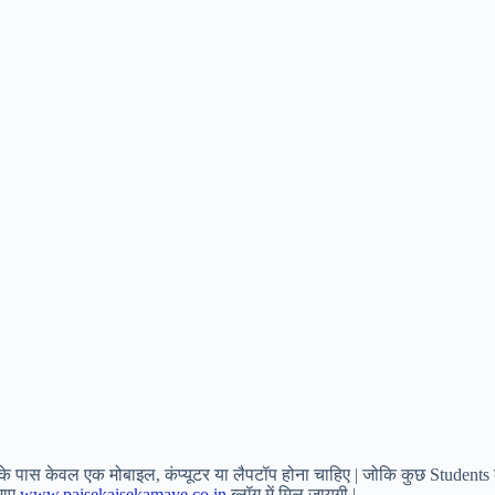
पके पास केवल एक मोबाइल, कंप्यूटर या लैपटॉप होना चाहिए | जोकि कुछ Students क
माए
www.paisekaisekamaye.co.in
ब्लॉग में मिल जायगी |