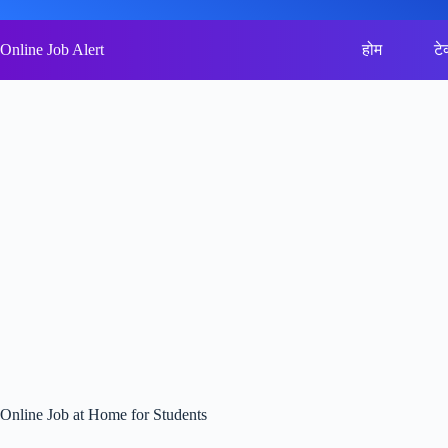
Skip
to
content
Online Job Alert
होम
टे
Online Job at Home for Students