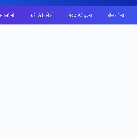
क्नोलॉजी
फ्री AI कोर्स
बेस्ट AI टूल्स
होम जॉब्स