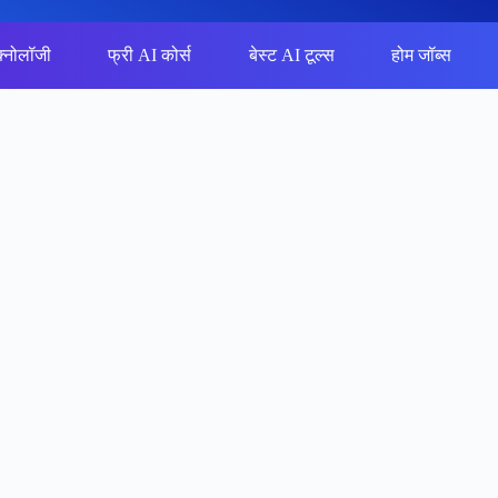
क्नोलॉजी
फ्री AI कोर्स
बेस्ट AI टूल्स
होम जॉब्स