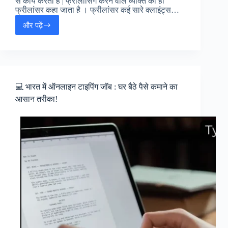
से कार्य करता है | फ्रीलांसिंग करने वाले व्यक्ति को ही
फ्रीलांसर कहा जाता है । फ्रीलांसर कई सारे क्लाइंट्स…
और पढ़ें
Freelance
Jobs
in
Hindi
:
फ्रीलांसिंग
जॉब्स
💻 भारत में ऑनलाइन टाइपिंग जॉब : घर बैठे पैसे कमाने का
इन
आसान तरीका!
हिंदी