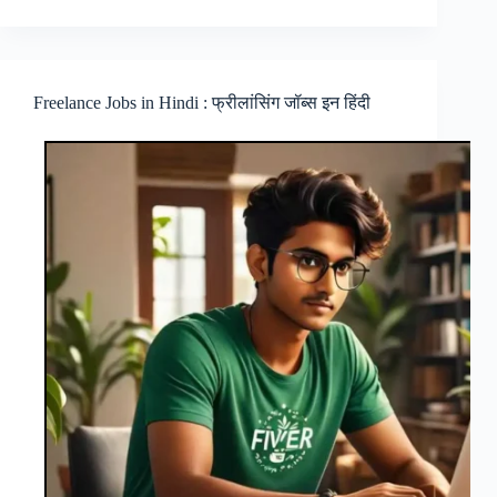
Se
Paise
Kaise
Kamaye
:
Freelance Jobs in Hindi : फ्रीलांसिंग जॉब्स इन हिंदी
इंस्टाग्राम
से
पैसे
कैसे
कमाए