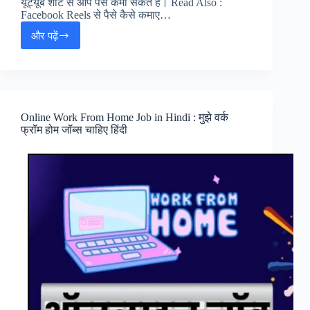
यूट्यूब शार्ट से आप पैसे कमा सकते हैं। Read Also :
Facebook Reels से पैसे कैसे कमाए…
और पढ़ें
YouTube
Shorts
क्या
है
:
Youtube
Online Work From Home Job in Hindi : मुझे वर्क
Short
फ्रॉम होम जॉब्स चाहिए हिंदी
Se
Paise
Kaise
Kamaye