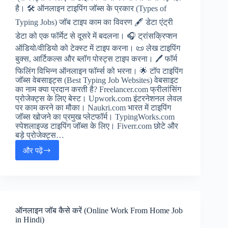
है। 🛠️ ऑनलाइन टाइपिंग जॉब्स के प्रकार (Types of
Typing Jobs) जॉब टाइप काम का विवरण 🖋️ डेटा एंट्री
डेटा को एक फॉर्मेट से दूसरे में बदलना। 🎧 ट्रांसक्रिप्शन
ऑडियो/वीडियो को टेक्स्ट में टाइप करना। 📜 लेख टाइपिंग
बुक्स, आर्टिकल्स और ब्लॉग पोस्ट्स टाइप करना। 🖊️ फॉर्म
फिलिंग विभिन्न ऑनलाइन फॉर्म्स को भरना। 🌟 टॉप टाइपिंग
जॉब्स वेबसाइट्स (Best Typing Job Websites) वेबसाइट
का नाम क्या प्रदान करती है? Freelancer.com फ्रीलांसिंग
प्रोजेक्ट्स के लिए बेस्ट। Upwork.com इंटरनेशनल लेवल
पर काम करने का मौका। Naukri.com भारत में टाइपिंग
जॉब्स खोजने का प्रमुख प्लेटफॉर्म। TypingWorks.com
स्पेशलाइज्ड टाइपिंग जॉब्स के लिए। Fiverr.com छोटे और
बड़े प्रोजेक्ट्स…
और पढ़ें
💻
भारत
में
ऑनलाइन
टाइपिंग
जॉब
ऑनलाइन जॉब कैसे करें (Online Work From Home Job
:
in Hindi)
घर