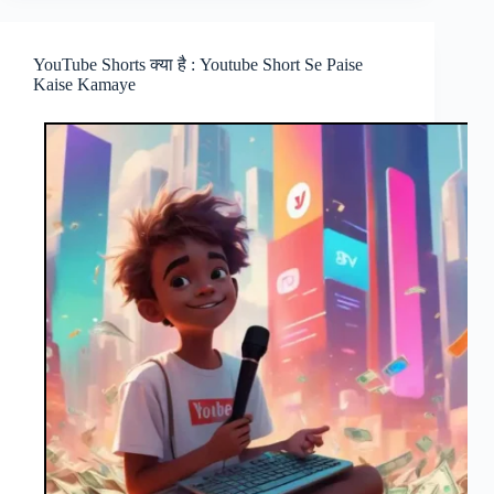
करें
(Online
Work
YouTube Shorts क्या है : Youtube Short Se Paise
From
Kaise Kamaye
Home
Job
in
Hindi)