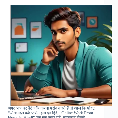
बैठे
पैसे
कमाने
का
आसान
तरीका!
अगर आप घर बैठे जॉब करना पसंद करते हैं तो आज कि पोस्ट
“ऑनलाइन वर्क फ्रॉम होम इन हिंदी | Online Work From
Home in Hindi” एक बार जरुर पढ़ें. नमस्कार दोस्तों,