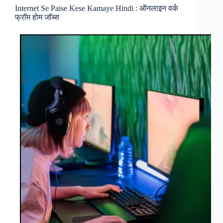
फ्री
Internet Se Paise Kese Kamaye Hindi : ऑनलाइन वर्क
में
फ्रॉम होम जॉब्स
पैसे
कमाने
के
टॉप
ट्रिक्स
जानें!