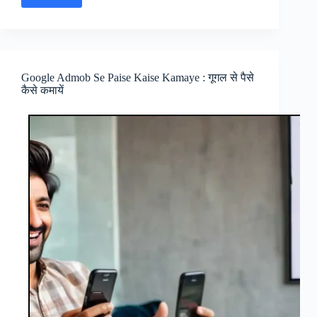
Se
Paise
Kese
Kamaye
Hindi
Google Admob Se Paise Kaise Kamaye : गूगल से पैसे
:
कैसे कमायें
ऑनलाइन
वर्क
फ्रॉम
होम
जॉब्स