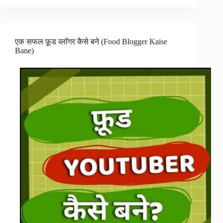
वर्क
फ्रॉम
होम
(Online
एक सफल फ़ूड व्लॉगर कैसे बने (Food Blogger Kaise
Job
Bane)
Alert
Work
From
Fome)