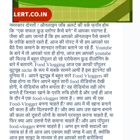
नमस्कार दोस्तों ! ऑनलाइन जॉब अलर्ट की वर्क फ्रॉम होम
कि “एक सफल फ़ूड व्लॉगर कैसे बने” में आपका स्वागत है.
जैसा की आप जानते हैं कि हम आपको ऑनलाइन पैसे कमाने
के तरीके बताते रहते हैं. आज की पोस्ट में भी हम आपको घर
बैठे पैसा कमाने के शानदार तरीका बताने जा रहे हैं. Youtube
के बारे में तो आपको पता ही होगा, आज हम आपको youtube
की फिल्ड में बहुत पोपुलर हो रहे प्रोफेशन फ़ूड वीलॉगिंग के
बारे में बतायंगे. Food Vlogging आज एक काफी पॉपुलर
यूट्यूब niche के रूप में सबके सामने आयी है इस इंटरनेट की
दुनिया में। आपने यूट्यूब में बहुत सारे Food Vloggers को
देखा होगा या फिर आपने बहुत सारी food वीडियोस देखी
होगी, ये वीडियोस कौन बनाता है? वह वीडियोस वही लोग
बनाते हैं जिनका खाने के प्रति रुचि होती है और उन्हें ही आज
के दौर में एक food-vlogger जाता है। क्या आप भी एक
Food-Vlogger बनना चाहते हैं? क्या आप में भी खाना बनाने
की कला है और दिलचस्पी है? और क्या आप उस खाना बनाने
की कला को दूसरों लोगों के सामने प्रस्तुत करना चाहते हैं, या
फिर क्या आप उससे पैसे कमाना चाहते हैं? और आप पॉपुलर
food-vlogger बनना चाहते है। अगर इन सभी सवालों का
जवाब हां है तो आज आप एकदम सही जगह में आए हैं, क्योंकि
आज इस साइट के माध्यम से हम आपको सारी बारीकियां