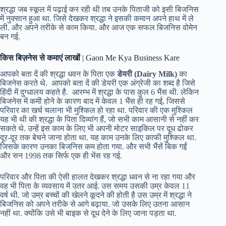
श्रद्धा जब स्कूल में पढ़ाई कर रही थी तब उनके पिताजी को इसी बिजनिस
में नुक्सान हुआ था. जिसे देखकर श्रद्धा ने इसकी कमान अपने हाथ में ले
ली. और अपने तरीके से काम किया. और आज एक सफल बिजनिस वोमेन
बन गई.
किस बिज़नेस से कमाएं लाखों
| Gaon Me Kya Business Kare
आपको बता दें की श्रद्धा धवन के पिता एक
डेयरी (Dairy Milk)
का
बिजनेस करते थे. आपको बता दें की डेयरी एक अंग्रेजी का शब्द है जिसे
हिंदी में दुग्धालय कहते है. आरम्भ में श्रद्धा के पास कुल 6 भैंस थी. लेकिन
बिजनेस में कमी होने के कारण बाद में केवल 1 भैंस ही रह गई, जिससे
परिवार का खर्च चलाना भी मुश्किल हो रहा था. परिवार की एक मुश्किल
यह भी थी की श्रद्धा के पिता दिव्यांग हैं, जो सभी काम आसानी से नहीं कर
सकते थे. उन्हें इस काम के लिए भी अपनी मोटर साइकिल पर दूध ढोकर
दूर-दूर तक बेचने जाना होता था. यह काम उनके लिए काफी मुश्किल था.
जिसके कारण उनका बिजनिस कम होता गया. और सभी भैंसें बिक गईं
और सन 1998 तक सिर्फ एक ही भेंस रह गई.
परिवार और पिता की ऐसी हालत देखकर श्रद्धा धवन से ना रहा गया और
वह भी पिता के व्यवसाय में उतर आई. उस समय उसकी उम्र केवल 11
वर्ष थी. जो उम्र बच्चों की खेलने कूदने की होती है उस उम्र में श्रद्धा ने
बिजनिस को अपने तरीके से आगे बढ़ाया. जो उसके लिए उतना आसान
नहीं था. क्योंकि उसे भी बाइक से दूध देने के लिए जाना पड़ता था.