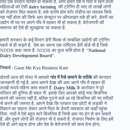
लिए एक वरदान साबित हो सकता है. अगर हमारे देश में गावों में रहने वाली
महिलाओं को ऐसी
dairy farming
की ट्रेनिंग दी जाए तो लाखों लोगों
को रोज़गार मिल सकता है. वर्क फ्रॉम होम फॉर लेडीज का मतलब सिर्फ
यह नहीं होता की सिर्फ आप कंप्यूटर पर ऑनलाइन वर्क ही करे. डेयरी का
उद्योग भी घर पर अपने गाँव में रहकर भी हो सकता है. बेरोजगारी की
समस्या को ऐसे ही सुलझाया जा सकता है.
हमारी सरकार के कई विभाग डेरी मिल्क से सम्बंधित उद्योगों की ट्रेनिंग
पहले से ही सड़ते है, देश का अपना एक राष्ट्रिय डेरी बोर्ड भी है जिसे
NDDB कहा जाता है. NDDB का फुल फॉर्म होता है “
National
Dairy Development Board
“.
निष्कर्ष : Gaon Me Kya Business Kare
दोस्तों आज की पोस्ट में आपको
गांव में पैसे कमाने के तरीके
की शानदार
जानकारी दी गई है. आज आपने देखा की आप अपने गाँव में रहकर ही
लाखों रूपये महिना कमा सकते हैं.
Dairy Milk
के कारोबार ने पूरे
परिवार की दुनिया ही बदल गी. इसके लिए आपको कोई नया बिजनिस
करने की जरुरत नहीं है, बल्कि पुराने चले आ रहे बिजनिस की नए तरीकों
से करने की जरुरत है. आपने देखा कि प्रकार एक छोटी से लड़की ने
विज्ञानं का सहारा लेकर अपने पिता के डेयरी व्यवसाय को कहाँ पहुंचा
दिया. गावों में ऐसे बहुत सारे बिजनिस हैं जिन्हें आप नए ढंग से कर सकते
हैं. और दुसरे लोगों को रोज़गार भी दे सकते हैं. रोजगार निर्माण के लिए हमें
ऐसे ही आगे बढ़ना होगा और देश के बेरोजगारों को काम देना होगा.