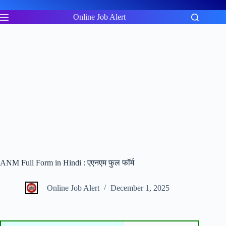
Skip
to
Online Job Alert
content
ANM Full Form in Hindi : एएनएम फुल फॉर्म
Online Job Alert
December 1, 2025