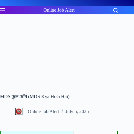
Skip
to
Online Job Alert
content
MDS फुल फॉर्म (MDS Kya Hota Hai)
Online Job Alert
July 5, 2025