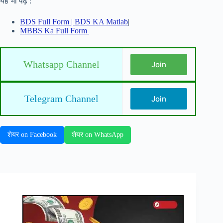
यह भी पढ़ें :
BDS Full Form | BDS KA Matlab
|
MBBS Ka Full Form
Whatsapp Channel
Join
Telegram Channel
Join
शेयर on Facebook
शेयर on WhatsApp