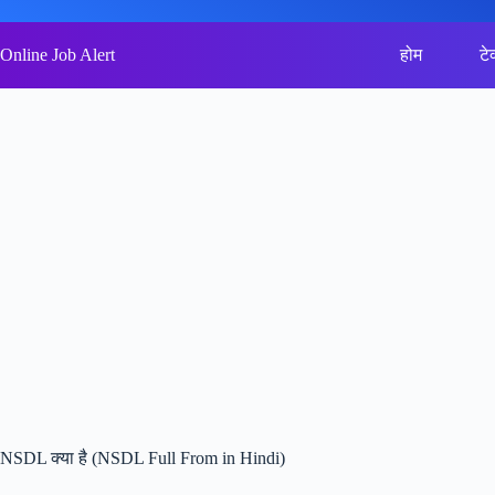
Skip
to
content
Online Job Alert
होम
टे
NSDL क्या है (NSDL Full From in Hindi)