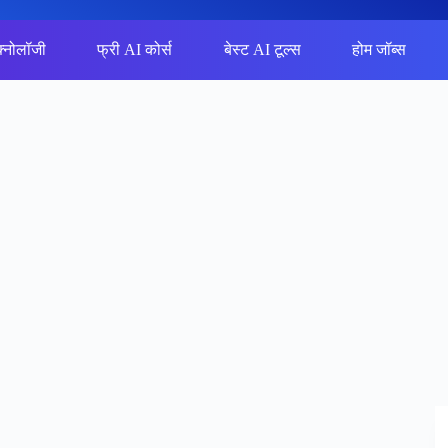
क्नोलॉजी
फ्री AI कोर्स
बेस्ट AI टूल्स
होम जॉब्स