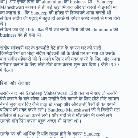
था। और इनके पिता का aluminium का business था। Sandeep
Maheshwari बचपन से ही बड़े खुश मिजाज और शारारती थे इनकी मां
का कहना है। कि Sandeep की हमेशा से शिकायते आया करती थी
लेकिन संदीप जी पढ़ाई में बहुत ही अच्छे थे हमेशा अच्छे नंबरों से पास होते
थे।
लेकिन जब वह 10th cllas में थे तब उनके पिता जी का aluminium का
business बंद हो गया था।
संदीप महेश्वरी घर के इकलौते बेटे होने के कारण घर की सारी
जिम्मेदारियां का भोझ संदीप महेश्वरी जी के कंधों पर आ गया था उसके
बाद संदीप महेश्वरी जी ने अपने परिवार की मदद करने के लिए और अपना
परिवार चलाने के लिए छोटे-मोटे काम करना शुरू कर दिया। जैसे PCO
पे बैठना
शिक्षा और रोज़गार
उसके बाद जब Sandeep Maheshwari 12th क्लास में आए तो उन्होंने
पैसे कमाने के बारे सोचा और उन्होंने पैसे कमाने के लिए छोटे मोटे सामान
बेचने सुरू कर दिए जैसे inquid soap और और इन्हीं पैसों से वह अपने
परिवार की मदद करने लगे। Sandeep Maheshwari जी ने किरोरी मल
कॉलेज से B.com करने लगे। और यहीं से वे मॉडलिंग भी करने लगे
उनको मॉडलिंग करना बहुत अच्छा भी लगता था।
उनके घर की आर्थिक स्थिति खराब होने के कारण Sandeep