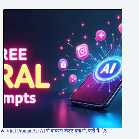
🔥 Viral Prompt AI: AI से वायरल कंटेंट बनाओ, फ्री में! 🚀