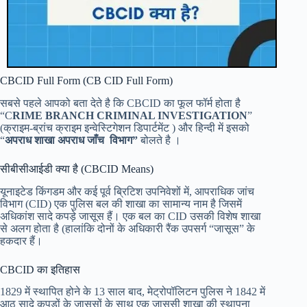
CBCID Full Form (CB CID Full Form)
सबसे पहले आपको बता देते है कि CBCID का फूल फॉर्म होता है
“C
RIME BRANCH CRIMINAL INVESTIGATION
”
(क्राइम-ब्रांच क्राइम इन्वेस्टिगेशन डिपार्टमेंट ) और हिन्दी में इसको
“
अपराध शाखा अपराध जाँच विभाग”
बोलते है ।
सीबीसीआईडी क्या है (CBCID Means)
यूनाइटेड किंगडम और कई पूर्व ब्रिटिश उपनिवेशों में, आपराधिक जांच
विभाग (CID) एक पुलिस बल की शाखा का सामान्य नाम है जिसमें
अधिकांश सादे कपड़े जासूस हैं। एक बल का CID उसकी विशेष शाखा
से अलग होता है (हालांकि दोनों के अधिकारी रैंक उपसर्ग “जासूस” के
हकदार हैं।
CBCID का इतिहास
1829 में स्थापित होने के 13 साल बाद, मेट्रोपॉलिटन पुलिस ने 1842 में
आठ सादे कपड़ों के जासूसों के साथ एक जासूसी शाखा की स्थापना