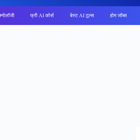
क्नोलॉजी
फ्री AI कोर्स
बेस्ट AI टूल्स
होम जॉब्स