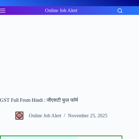
Skip
to
Online Job Alert
content
GST Full From Hindi : जीएसटी फुल फॉर्म
Online Job Alert
November 25, 2025