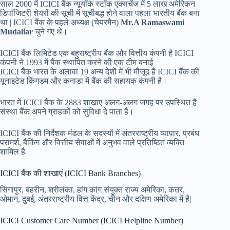
साल 2000 में ICICI बैंक न्यूयॉर्क स्टॉक एक्सचेंज में 5 लाख अमेरिकन
डिपॉजिटरी शेयरों की सूची में सूचीबद्ध होने वाला पहला भारतीय बैंक बना
था |
ICICI बैंक के पहले अध्यक्ष (चेयरमैन)
Mr.A Ramaswami
Mudaliar
चुने गए थे।
ICICI बैंक लिमिटेड एक बहुराष्ट्रीय बैंक और वित्तीय कंपनी है ICICI
कंपनी ने 1993 में बैंक स्थापित करने की एक टीम बनाई
ICICI बैंक भारत के अलावा 19 अन्य देशों में भी मौजूद है ICICI बैंक की
यूनाइटेड किंगडम और कनाडा में बैंक की सहायक कंपनी है।
भारत में ICICI बैंक के 2883 शाखाए अलग-अलग जगह पर उपस्थित है
संस्था बैंक अपने ग्राहकों को सुविधा दे पाता है।
ICICI बैंक की निर्देशक मंडल के सदस्यों में अंतरराष्ट्रीय व्यापार, प्रबंध
परामर्श, बैंकिंग और वित्तीय सेवाओं में अनुभव वाले प्रतिष्ठित व्यक्ति
शामिल है|
ICICI बैंक की शाखाएं (ICICI Bank Branches)
सिंगापुर, बहरीन, श्रीलंका, हांग कांग संयुक्त राज्य अमेरिका, कतर,
ओमान, दुबई, अंतरराष्ट्रीय वित्त केंद्र, चीन और दक्षिण अमेरिका में है|
ICICI Customer Care Number (ICICI Helpline Number)