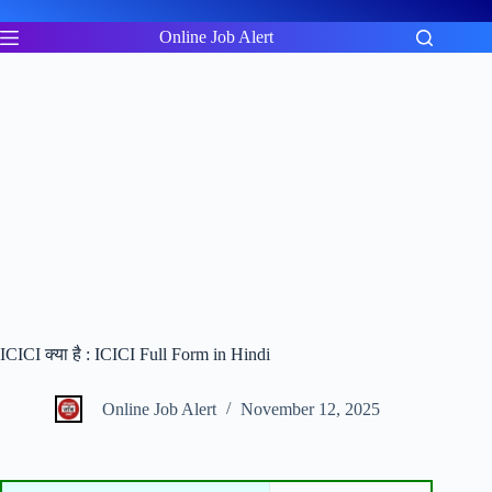
Skip
to
Online Job Alert
content
ICICI क्या है : ICICI Full Form in Hindi
Online Job Alert
November 12, 2025